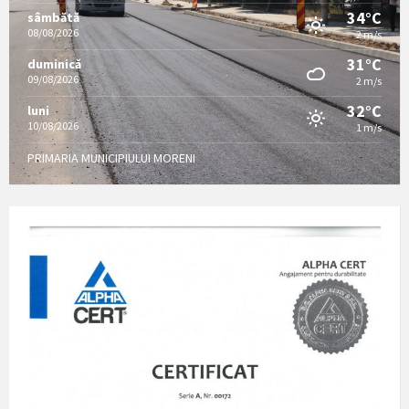
34°C
sâmbătă
08/08/2026
2 m/s
31°C
duminică
09/08/2026
2 m/s
32°C
luni
10/08/2026
1 m/s
PRIMARIA MUNICIPIULUI MORENI