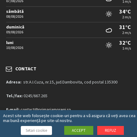
07/08/2026
1 m/s
34°C
sâmbătă
08/08/2026
2 m/s
31°C
duminică
09/08/2026
2 m/s
32°C
luni
10/08/2026
1 m/s
CONTACT
Adresa:
str.A.I.Cuza, nr.15, jud.Dambovita, cod postal 135300
Tel./fax:
0245/667.265
E-mail:
contact@primariamoreni.ro
Acest site web folosește cookie-uri pentru a vă asigura că veți avea cea
mai bună experiență pe site-ul nostru.
Mai multe detalii…
Setari cookie
ACCEPT
REFUZ