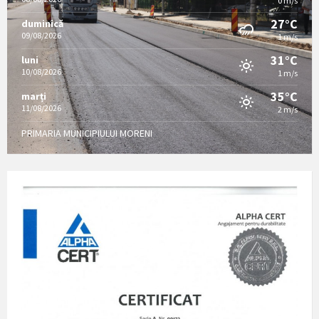
0 m/s
27°C
duminică
09/08/2026
1 m/s
31°C
luni
10/08/2026
1 m/s
35°C
marți
11/08/2026
2 m/s
PRIMARIA MUNICIPIULUI MORENI