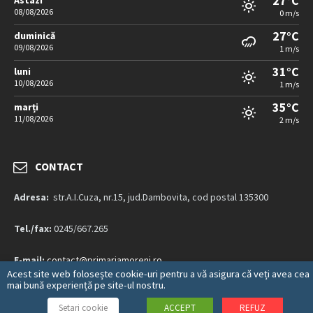
27°C
Astazi
08/08/2026
0 m/s
27°C
duminică
09/08/2026
1 m/s
31°C
luni
10/08/2026
1 m/s
35°C
marți
11/08/2026
2 m/s
CONTACT
Adresa:
str.A.I.Cuza, nr.15, jud.Dambovita, cod postal 135300
Tel./fax:
0245/667.265
E-mail:
contact@primariamoreni.ro
Acest site web folosește cookie-uri pentru a vă asigura că veți avea cea
mai bună experiență pe site-ul nostru.
Mai multe detalii…
Setari cookie
ACCEPT
REFUZ