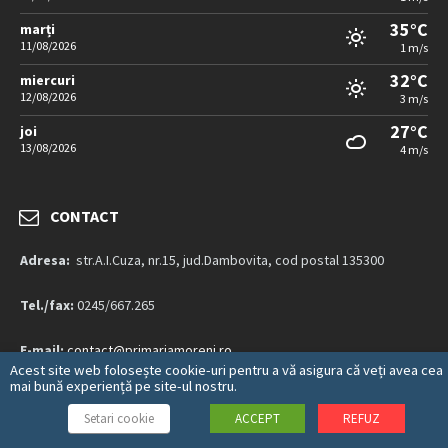
35°C
marți
11/08/2026
1 m/s
32°C
miercuri
12/08/2026
3 m/s
27°C
joi
13/08/2026
4 m/s
CONTACT
Adresa:
str.A.I.Cuza, nr.15, jud.Dambovita, cod postal 135300
Tel./fax:
0245/667.265
E-mail:
contact@primariamoreni.ro
Acest site web folosește cookie-uri pentru a vă asigura că veți avea cea
mai bună experiență pe site-ul nostru.
Mai multe detalii…
Setari cookie
ACCEPT
REFUZ