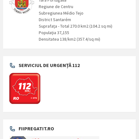
Tara Portugalia
Regiune de Centru
Subregiunea Médio Tejo
District Santarém
Suprafaţa - Total 270.0 km2 (104.2 sq mi)
Populaţia 37,155
Densitatea 138/km2 (357.4/sq mi)
SERVICIUL DE URGENȚĂ 112
FIIPREGATIT.RO