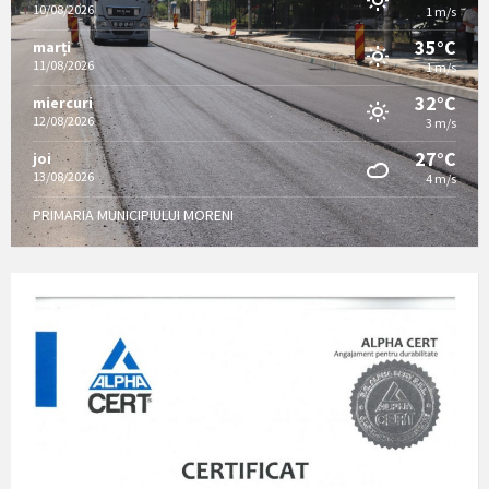
10/08/2026
1 m/s
35°C
marți
11/08/2026
1 m/s
32°C
miercuri
12/08/2026
3 m/s
27°C
joi
13/08/2026
4 m/s
PRIMARIA MUNICIPIULUI MORENI