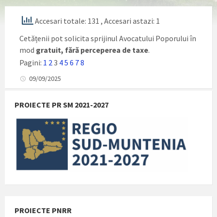
Accesari totale: 131
, Accesari astazi: 1
Cetățenii pot solicita sprijinul Avocatului Poporului în
mod
gratuit, fără perceperea de taxe
.
Pagini:
1
2
3
4
5
6
7
8
09/09/2025
PROIECTE PR SM 2021-2027
PROIECTE PNRR