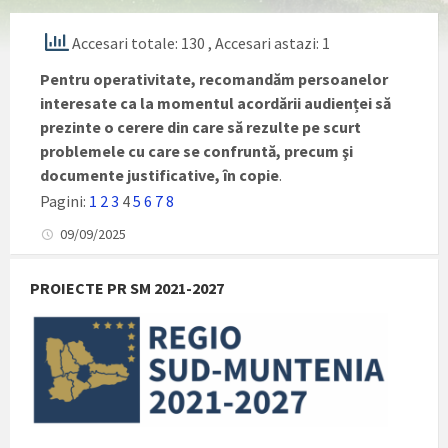
Accesari totale: 130
, Accesari astazi: 1
Pentru operativitate, recomandăm persoanelor
interesate ca la momentul acordării audienței să
prezinte o cerere din care să rezulte pe scurt
problemele cu care se confruntă, precum şi
documente justificative, în copie
.
Pagini:
1
2
3
4
5
6
7
8
09/09/2025
PROIECTE PR SM 2021-2027