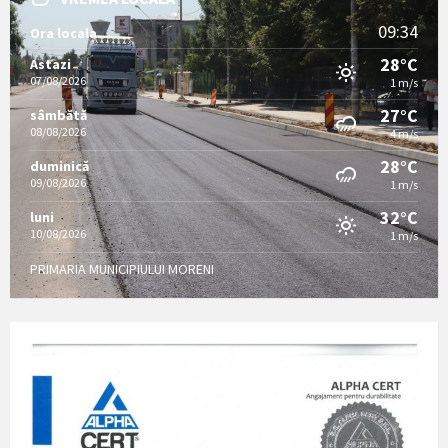
09:34
Ora locala
28°C
Astazi
07/08/2026
1 m/s
27°C
sâmbătă
08/08/2026
4 m/s
28°C
duminică
09/08/2026
1 m/s
32°C
luni
10/08/2026
1 m/s
PRIMARIA MUNICIPIULUI MORENI