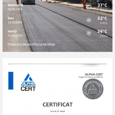
27°C
duminică
09/08/2026
0 m/s
32°C
luni
10/08/2026
2 m/s
36°C
marți
11/08/2026
3 m/s
PRIMARIA MUNICIPIULUI MORENI