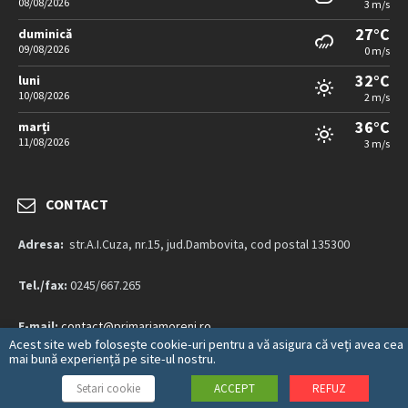
08/08/2026
3 m/s
27°C
duminică
09/08/2026
0 m/s
32°C
luni
10/08/2026
2 m/s
36°C
marți
11/08/2026
3 m/s
CONTACT
Adresa:
str.A.I.Cuza, nr.15, jud.Dambovita, cod postal 135300
Tel./fax:
0245/667.265
E-mail:
contact@primariamoreni.ro
Acest site web folosește cookie-uri pentru a vă asigura că veți avea cea
mai bună experiență pe site-ul nostru.
Mai multe detalii…
Setari cookie
ACCEPT
REFUZ