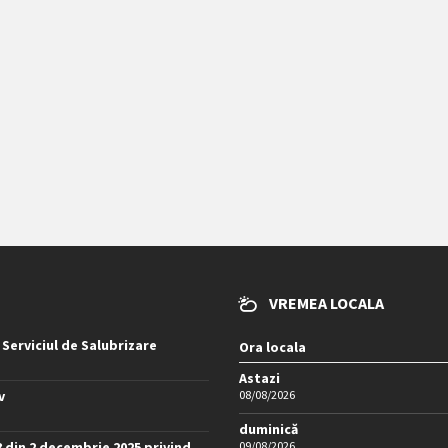
VREMEA LOCALA
 Serviciul de Salubrizare
Ora locala
Astazi
v
08/08/2026
duminică
8 din 2 decembrie 2025 privind
09/08/2026