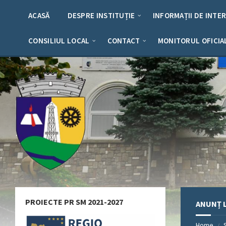
Skip
Skip
Skip
Skip
to
to
to
to
ACASĂ
DESPRE INSTITUȚIE
INFORMAȚII DE INTE
content
left
right
footer
sidebar
sidebar
CONSILIUL LOCAL
CONTACT
MONITORUL OFICIA
PROIECTE PR SM 2021-2027
ANUNȚ L
Home
/