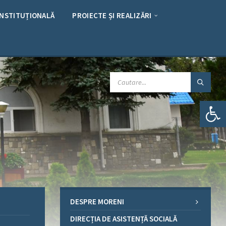
INSTITUȚIONALĂ
PROIECTE ȘI REALIZĂRI
CAUTARE:
Deschide bara de unelte
DESPRE MORENI
DIRECȚIA DE ASISTENȚĂ SOCIALĂ