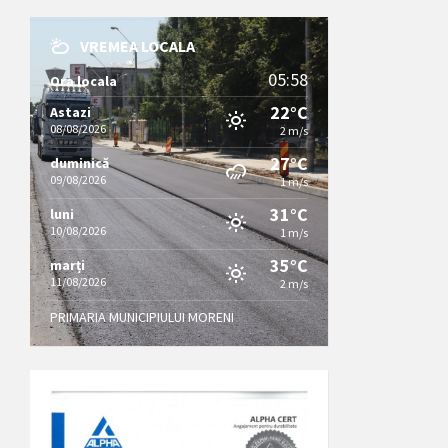
VREMEA LOCALA
05:58
Ora locala
22°C
Astazi
08/08/2026
2 m/s
27°C
duminică
09/08/2026
1 m/s
31°C
luni
10/08/2026
1 m/s
35°C
marți
11/08/2026
2 m/s
PRIMARIA MUNICIPIULUI MORENI