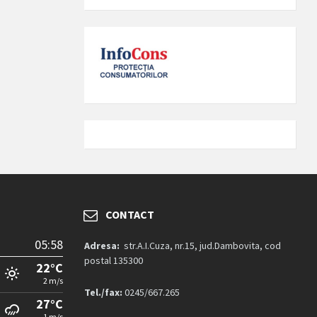
CONTACT
05:58
Adresa:
str.A.I.Cuza, nr.15, jud.Dambovita, cod
postal 135300
22°C
2 m/s
Tel./fax:
0245/667.265
27°C
1 m/s