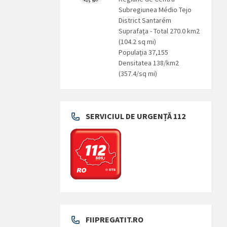
Subregiunea Médio Tejo
District Santarém
Suprafaţa - Total 270.0 km2
(104.2 sq mi)
Populaţia 37,155
Densitatea 138/km2
(357.4/sq mi)
SERVICIUL DE URGENȚĂ 112
FIIPREGATIT.RO