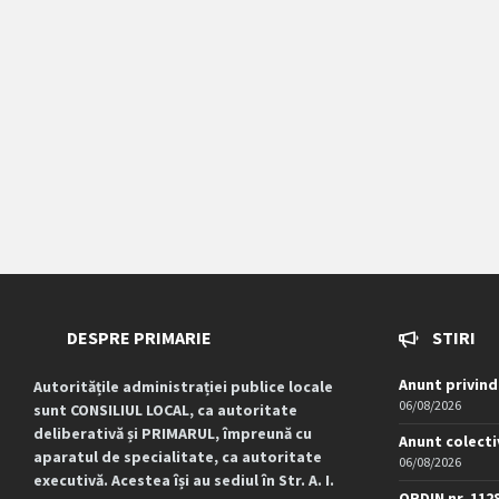
DESPRE PRIMARIE
STIRI
Anunt privind
Autoritățile administrației publice locale
06/08/2026
sunt CONSILIUL LOCAL, ca autoritate
deliberativă și PRIMARUL, împreună cu
Anunt colecti
aparatul de specialitate, ca autoritate
06/08/2026
executivă. Acestea își au sediul în Str. A. I.
ORDIN nr. 112