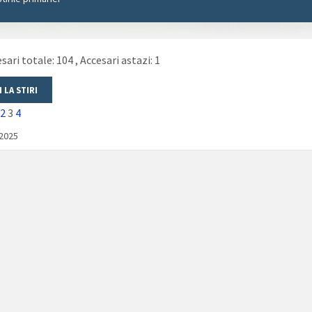
sari totale: 104
, Accesari astazi: 1
2
3
4
/2025