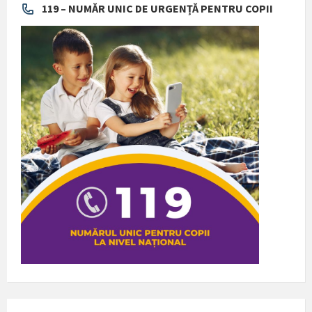
119 – NUMĂR UNIC DE URGENȚĂ PENTRU COPII