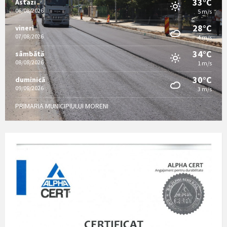
33°C
Astazi
06/08/2026
5 m/s
28°C
vineri
07/08/2026
4 m/s
34°C
sâmbătă
08/08/2026
1 m/s
30°C
duminică
09/08/2026
3 m/s
PRIMARIA MUNICIPIULUI MORENI