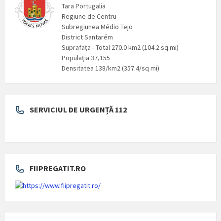
Tara Portugalia
Regiune de Centru
Subregiunea Médio Tejo
District Santarém
Suprafaţa - Total 270.0 km2 (104.2 sq mi)
Populaţia 37,155
Densitatea 138/km2 (357.4/sq mi)
SERVICIUL DE URGENȚĂ 112
FIIPREGATIT.RO