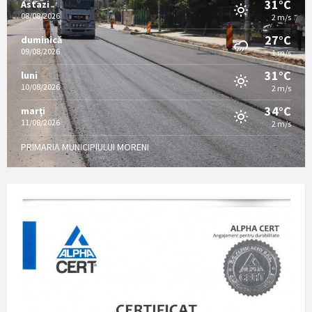
31°C
Astazi
08/08/2026
2 m/s
27°C
duminică
09/08/2026
1 m/s
31°C
luni
10/08/2026
2 m/s
34°C
marți
11/08/2026
2 m/s
PRIMARIA MUNICIPIULUI MORENI