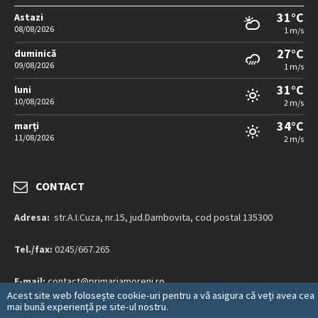
31°C
Astazi
08/08/2026
1 m/s
27°C
duminică
09/08/2026
1 m/s
31°C
luni
10/08/2026
2 m/s
34°C
marți
11/08/2026
2 m/s
CONTACT
Adresa:
str.A.I.Cuza, nr.15, jud.Dambovita, cod postal 135300
Tel./fax:
0245/667.265
E-mail:
contact@primariamoreni.ro
Acest site web folosește cookie-uri pentru a vă asigura că veți avea cea
mai bună experiență pe site-ul nostru.
Mai multe detalii…