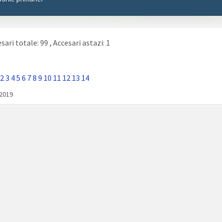
sari totale: 99
, Accesari astazi: 1
2
3
4
5
6
7
8
9
10
11
12
13
14
/2019