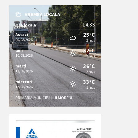
VREMEA LOCALA
14:33
Ora locala
25°C
Astazi
09/08/2026
2 m/s
32°C
luni
10/08/2026
2 m/s
36°C
marți
11/08/2026
2 m/s
33°C
miercuri
12/08/2026
1 m/s
PRIMARIA MUNICIPIULUI MORENI