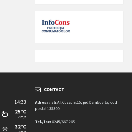
CONTACT
14:33
Adresa:
str.A.I.Cuza, nr.15, jud.Dambovita, cod
postal 135300
25°C
2 m/s
Tel./fax:
0245/667.265
32°C
2 m/s