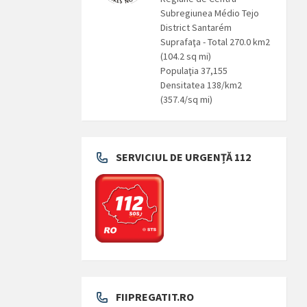
Subregiunea Médio Tejo
District Santarém
Suprafaţa - Total 270.0 km2
(104.2 sq mi)
Populaţia 37,155
Densitatea 138/km2
(357.4/sq mi)
SERVICIUL DE URGENȚĂ 112
FIIPREGATIT.RO