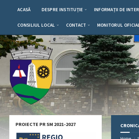
Skip
Skip
Skip
Skip
to
to
to
to
ACASĂ
DESPRE INSTITUȚIE
INFORMAȚII DE INTE
content
left
right
footer
sidebar
sidebar
CONSILIUL LOCAL
CONTACT
MONITORUL OFICIA
PROIECTE PR SM 2021-2027
CRONIC
Home
/