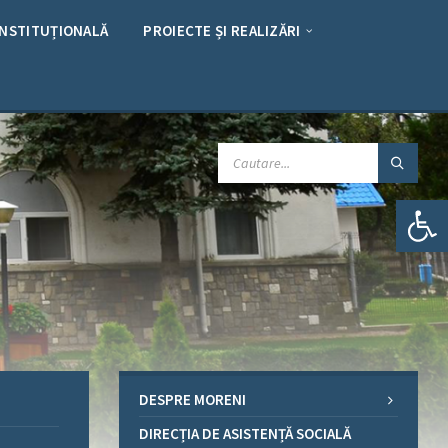
INSTITUȚIONALĂ
PROIECTE ȘI REALIZĂRI
CAUTARE:
Deschide bara de unelte
DESPRE MORENI
DIRECȚIA DE ASISTENȚĂ SOCIALĂ