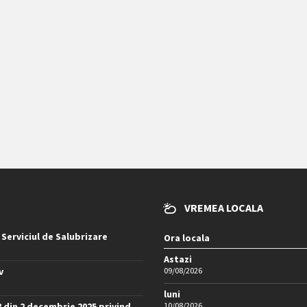
VREMEA LOCALA
 Serviciul de Salubrizare
Ora locala
Astazi
v
09/08/2026
luni
8 din 2 decembrie 2025 privind
10/08/2026