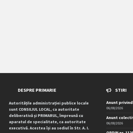
DESPRE PRIMARIE
STIRI
Anunt privind
Autoritățile administrației publice locale
06/08/2026
sunt CONSILIUL LOCAL, ca autoritate
deliberativă și PRIMARUL, împreună cu
Anunt colecti
aparatul de specialitate, ca autoritate
06/08/2026
executivă. Acestea își au sediul în Str. A. I.
ORDIN nr. 112