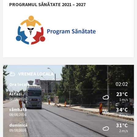
PROGRAMUL SĂNĂTATE 2021 – 2027
VREMEA LOCALA
02:02
Ora locala
23°C
Astazi
07/08/2026
1 m/s
34°C
sâmbătă
08/08/2026
2 m/s
31°C
duminică
09/08/2026
2 m/s