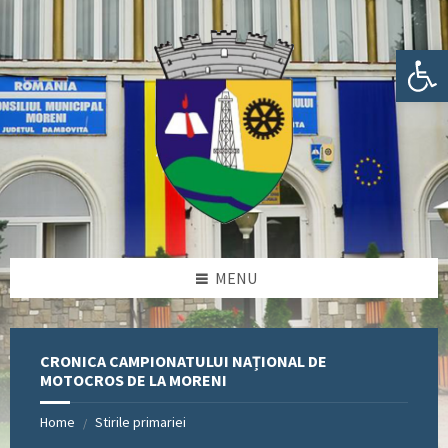
Skip
Skip
Skip
Skip
to
to
to
to
content
left
right
footer
Deschide bara de unelte
sidebar
sidebar
MENU
CRONICA CAMPIONATULUI NAȚIONAL DE
MOTOCROS DE LA MORENI
Home
Stirile primariei
/