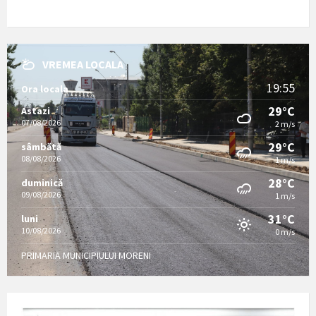
VREMEA LOCALA
19:55
Ora locala
29°C
Astazi
07/08/2026
2 m/s
29°C
sâmbătă
08/08/2026
1 m/s
28°C
duminică
09/08/2026
1 m/s
31°C
luni
10/08/2026
0 m/s
PRIMARIA MUNICIPIULUI MORENI