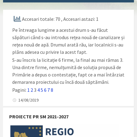
Accesari totale: 70
, Accesari astazi: 1
Pe întreaga lungime a acestui drum s-au făcut
săpături când s-au introdus rețea nouă de canalizare și
rețea nouă de apă. Drumul arată rău, iar localnicii s-au
plâns adesea cu privire la acest fapt.
S-au înscris la licitație 6 firme, la final au mai rămas 3.
Una dintre firme, nemulțumită de soluția propusă de
Primărie a depus o contestație, fapt ce a mai întârziat
demararea proiectului cu încă două săptămâni.
Pagini:
1
2
3
4
5
6
7
8
14/08/2019
PROIECTE PR SM 2021-2027