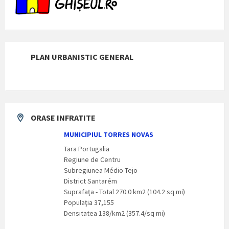
Tara Portugalia
Regiune de Centru
Subregiunea Médio Tejo
District Santarém
Suprafaţa - Total 270.0 km2 (104.2 sq mi)
Populaţia 37,155
Densitatea 138/km2 (357.4/sq mi)
SERVICIUL DE URGENȚĂ 112
FIIPREGATIT.RO