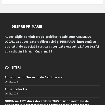
STIRI
Anunt privind Serviciul de Salubrizare
06/08/2026
Anunt colectiv
06/08/2026
ORDIN nr. 1128 din 2 decembrie 2025 privind normele de
publicare a informațiilor și documentelor în platforma
www.e-consultare.gov.ro
31/07/2026
CITESTE MAI MULT...
VREMEA LOCALA
22:16
Ora locala
24°C
Astazi
08/08/2026
1 m/s
27°C
duminică