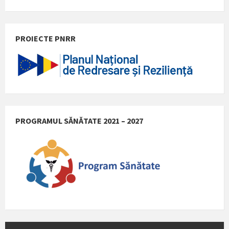
VREMEA LOCALA
22:16
Ora locala
24°C
Astazi
08/08/2026
1 m/s
28°C
duminică
09/08/2026
1 m/s
32°C
luni
10/08/2026
2 m/s
37°C
marți
11/08/2026
1 m/s