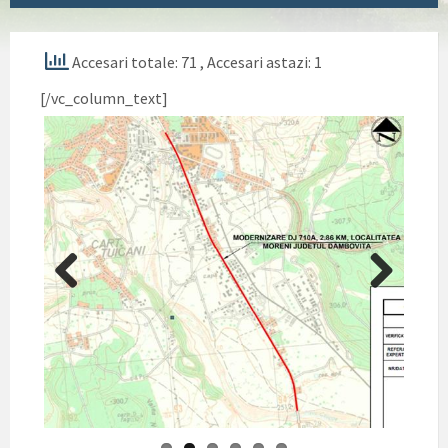
Accesari totale: 71
, Accesari astazi: 1
[/vc_column_text]
Previ
Next
ous
[/vc_column][/vc_row]
Pagini:
1
2
3
4
5
6
7
8
14/08/2019