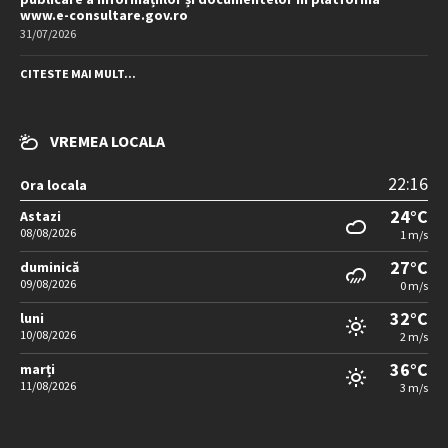
09/08/2026
0 m/s
32°C
luni
10/08/2026
2 m/s
36°C
marți
11/08/2026
3 m/s
CONTACT
Adresa:
str.A.I.Cuza, nr.15, jud.Dambovita, cod postal 135300
Tel./fax:
0245/667.265
E-mail:
contact@primariamoreni.ro
Mai multe detalii…