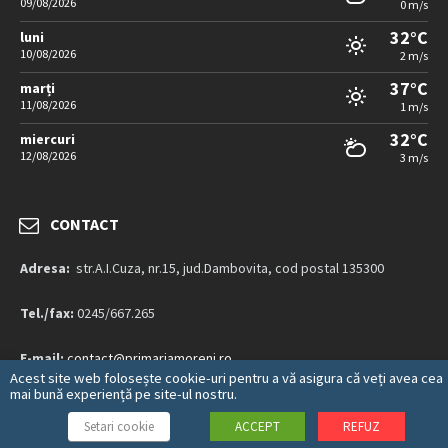
09/08/2026
0 m/s
32°C
luni
10/08/2026
2 m/s
37°C
marți
11/08/2026
1 m/s
32°C
miercuri
12/08/2026
3 m/s
CONTACT
Adresa:
str.A.I.Cuza, nr.15, jud.Dambovita, cod postal 135300
Tel./fax:
0245/667.265
E-mail:
contact@primariamoreni.ro
Acest site web folosește cookie-uri pentru a vă asigura că veți avea cea
mai bună experiență pe site-ul nostru.
Mai multe detalii…
Setari cookie
ACCEPT
REFUZ