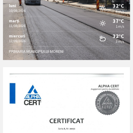
32°C
luni
10/08/2026
2 m/s
37°C
marți
11/08/2026
1 m/s
32°C
miercuri
12/08/2026
3 m/s
PRIMARIA MUNICIPIULUI MORENI