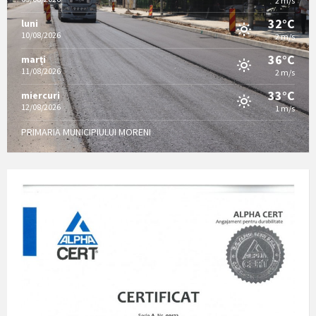
2 m/s
32°C
luni
10/08/2026
2 m/s
36°C
marți
11/08/2026
2 m/s
33°C
miercuri
12/08/2026
1 m/s
PRIMARIA MUNICIPIULUI MORENI