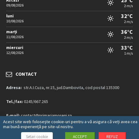
25°C
Astazi
09/08/2026
2 m/s
32°C
luni
10/08/2026
2 m/s
36°C
marți
11/08/2026
2 m/s
33°C
miercuri
12/08/2026
1 m/s
CONTACT
Adresa:
str.A.I.Cuza, nr.15, jud.Dambovita, cod postal 135300
Tel./fax:
0245/667.265
E-mail:
contact@primariamoreni.ro
Acest site web folosește cookie-uri pentru a vă asigura că veți avea cea
mai bună experiență pe site-ul nostru.
Mai multe detalii…
Setari cookie
ACCEPT
REFUZ