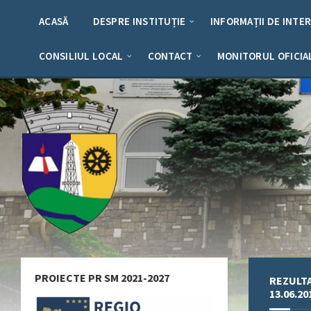
Skip
Skip
Skip
Skip
to
to
to
to
ACASĂ
DESPRE INSTITUȚIE
INFORMAȚII DE INTE
content
left
right
footer
sidebar
sidebar
CONSILIUL LOCAL
CONTACT
MONITORUL OFICIA
PROIECTE PR SM 2021-2027
REZULTA
13.06.20