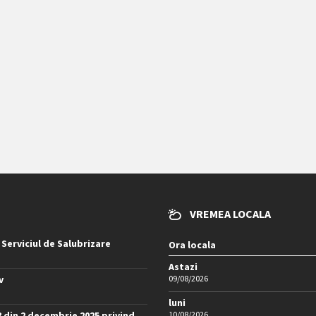
VREMEA LOCALA
 Serviciul de Salubrizare
Ora locala
Astazi
v
09/08/2026
luni
8 din 2 decembrie 2025 privind
10/08/2026