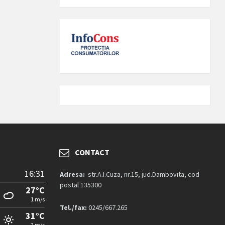
CONTACT
16:31
Adresa:
str.A.I.Cuza, nr.15, jud.Dambovita, cod
postal 135300
27°C
1 m/s
Tel./fax:
0245/667.265
31°C
2 m/s