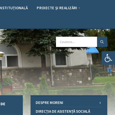
INSTITUȚIONALĂ
PROIECTE ȘI REALIZĂRI
CAUTARE:
Deschide bara de unelte
DESPRE MORENI
 DE
DIRECȚIA DE ASISTENȚĂ SOCIALĂ