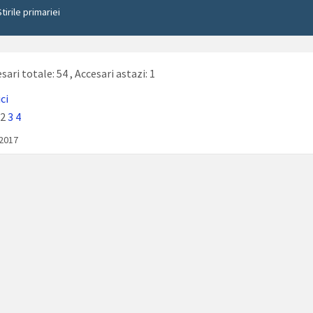
Stirile primariei
sari totale: 54
, Accesari astazi: 1
ici
2
3
4
/2017