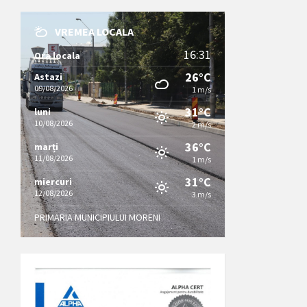
VREMEA LOCALA
16:31
Ora locala
26°C
Astazi
09/08/2026
1 m/s
31°C
luni
10/08/2026
2 m/s
36°C
marți
11/08/2026
1 m/s
31°C
miercuri
12/08/2026
3 m/s
PRIMARIA MUNICIPIULUI MORENI