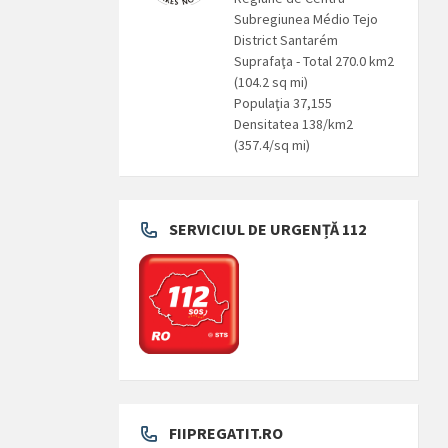
Subregiunea Médio Tejo
District Santarém
Suprafaţa - Total 270.0 km2
(104.2 sq mi)
Populaţia 37,155
Densitatea 138/km2
(357.4/sq mi)
SERVICIUL DE URGENȚĂ 112
FIIPREGATIT.RO