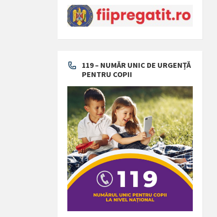
119 – NUMĂR UNIC DE URGENȚĂ
PENTRU COPII