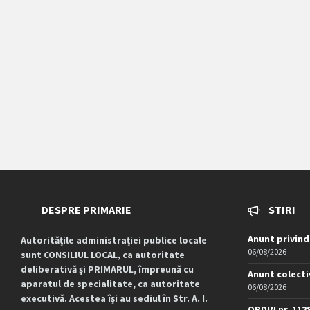
DESPRE PRIMARIE
STIRI
Anunt privind
Autoritățile administrației publice locale
06/08/2026
sunt CONSILIUL LOCAL, ca autoritate
deliberativă și PRIMARUL, împreună cu
Anunt colecti
aparatul de specialitate, ca autoritate
06/08/2026
executivă. Acestea își au sediul în Str. A. I.
ORDIN nr. 112