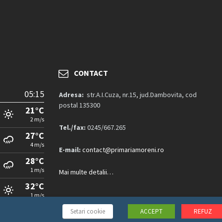
CONTACT
05:15
Adresa:
str.A.I.Cuza, nr.15, jud.Dambovita, cod
postal 135300
21°C
2 m/s
Tel./fax:
0245/667.265
27°C
4 m/s
E-mail:
contact@primariamoreni.ro
28°C
1 m/s
Mai multe detalii…
32°C
1 m/s
Setari cookie
ACCEPT
REFUZ