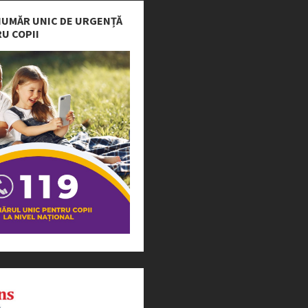
 NUMĂR UNIC DE URGENȚĂ
U COPII