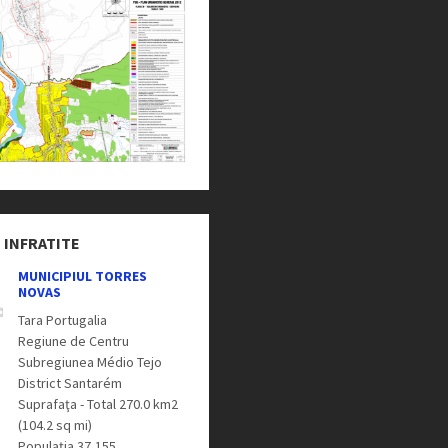
 INFRATITE
MUNICIPIUL TORRES
NOVAS
Tara Portugalia
Regiune de Centru
Subregiunea Médio Tejo
District Santarém
Suprafaţa - Total 270.0 km2
(104.2 sq mi)
Populaţia 37,155