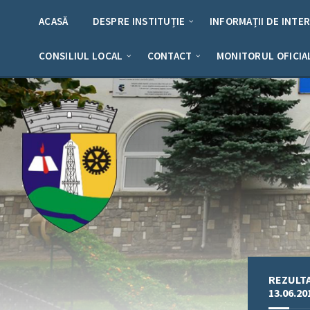
Skip
Skip
Skip
Skip
to
to
to
to
ACASĂ
DESPRE INSTITUȚIE
INFORMAȚII DE INTE
content
left
right
footer
sidebar
sidebar
CONSILIUL LOCAL
CONTACT
MONITORUL OFICIA
REZULTA
13.06.20