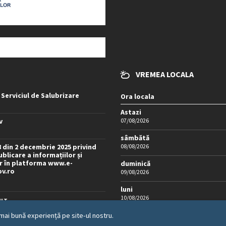
VREMEA LOCALA
 Serviciul de Salubrizare
Ora locala
Astazi
v
07/08/2026
sâmbătă
8 din 2 decembrie 2025 privind
08/08/2026
blicare a informațiilor și
 în platforma www.e-
duminică
ov.ro
09/08/2026
luni
10/08/2026
LT...
mai bună experiență pe site-ul nostru.