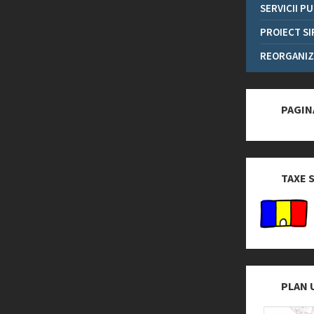
SERVICII P
PROIECT SI
REORGANIZ
PAGIN
TAXE 
PLAN 