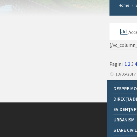
Home
/
Acce
[/vc_column
Pagini:
1
2
3
13/06/2017
DESPRE MO
DIRECȚIA D
EVIDENȚA P
URBANISM
STARE CIVI