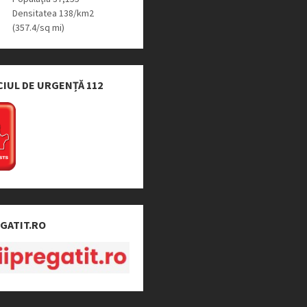
Densitatea 138/km2
(357.4/sq mi)
CIUL DE URGENȚĂ 112
EGATIT.RO