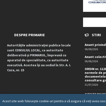
DESPRE PRIMARIE
STIRI
Anunt privind
Autoritățile administrației publice locale
06/08/2026
sunt CONSILIUL LOCAL, ca autoritate
deliberativă și PRIMARUL, împreună cu
Anunt colecti
aparatul de specialitate, ca autoritate
06/08/2026
executivă. Acestea își au sediul în Str. A. I.
ORDIN nr. 112
Cuza, nr. 15
normele de pu
documentelor
consultare.g
31/07/2026
CITESTE MAI MU
Acest site web folosește cookie-uri pentru a vă asigura că veți avea cea 