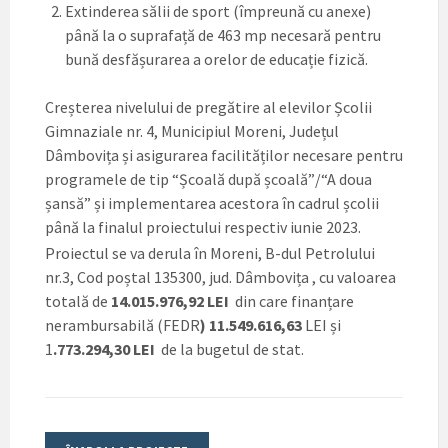
Extinderea sălii de sport (împreună cu anexe)
până la o suprafață de 463 mp necesară pentru
bună desfășurarea a orelor de educație fizică.
Creșterea nivelului de pregătire al elevilor Școlii
Gimnaziale nr. 4, Municipiul Moreni, Județul
Dâmbovița și asigurarea facilităților necesare pentru
programele de tip “Școală după școală”/“A doua
șansă” și implementarea acestora în cadrul școlii
până la finalul proiectului respectiv iunie 2023.
Proiectul se va derula în Moreni, B-dul Petrolului
nr.3, Cod poștal 135300, jud. Dâmbovița , cu valoarea
totală de
14.015.976,92 LEI
din care finanțare
nerambursabilă (FEDR
) 11.549.616,63
LEI și
1
.773.294,30 LEI
de la bugetul de stat.