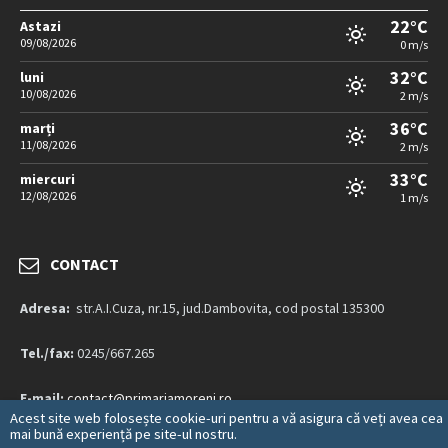
22°C
Astazi
09/08/2026
0 m/s
32°C
luni
10/08/2026
2 m/s
36°C
marți
11/08/2026
2 m/s
33°C
miercuri
12/08/2026
1 m/s
CONTACT
Adresa:
str.A.I.Cuza, nr.15, jud.Dambovita, cod postal 135300
Tel./fax:
0245/667.265
E-mail:
contact@primariamoreni.ro
Acest site web folosește cookie-uri pentru a vă asigura că veți avea cea
mai bună experiență pe site-ul nostru.
Mai multe detalii…