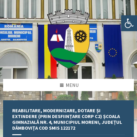
Skip
Skip
Skip
Skip
to
to
to
to
content
left
right
footer
Deschide bara de unelte
sidebar
sidebar
MENU
REABILITARE, MODERNIZARE, DOTARE ȘI
EXTINDERE (PRIN DESFIINȚARE CORP C2) ȘCOALA
GIMNAZIALĂ NR. 4, MUNICIPIUL MORENI, JUDEȚUL
DÂMBOVIȚA COD SMIS 122172