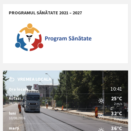
PROGRAMUL SĂNĂTATE 2021 – 2027
VREMEA LOCALA
10:41
Ora locala
25°C
Astazi
09/08/2026
2 m/s
32°C
luni
10/08/2026
2 m/s
36°C
marți