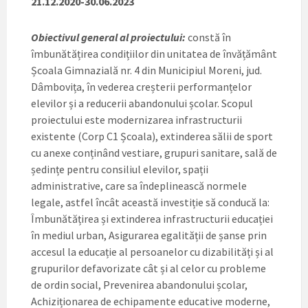
21.12.2020-30.06.2023
Obiectivul general al proiectului:
constă în
îmbunătățirea condițiilor din unitatea de învățământ
Școala Gimnazială nr. 4 din Municipiul Moreni, jud.
Dâmbovița, în vederea creșterii performanțelor
elevilor și a reducerii abandonului școlar. Scopul
proiectului este modernizarea infrastructurii
existente (Corp C1 Școala), extinderea sălii de sport
cu anexe conținând vestiare, grupuri sanitare, sală de
ședințe pentru consiliul elevilor, spații
administrative, care sa îndeplinească normele
legale, astfel încât această investiție să conducă la:
Îmbunătățirea și extinderea infrastructurii educației
în mediul urban, Asigurarea egalității de șanse prin
accesul la educație al persoanelor cu dizabilități și al
grupurilor defavorizate cât și al celor cu probleme
de ordin social, Prevenirea abandonului școlar,
Achiziționarea de echipamente educative moderne,