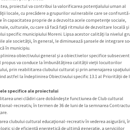
tea, proiectul va contribui la valorificarea potenţialului uman al
ţii locale, cu precădere a grupurilor vulnerabile care se confruntă
ţe în capacitatea proprie de a dezvolta acele competenţe sociale,
ale, culturale, cu care să facă faţă ritmului de dezvoltare locală şi
ui specific municipiului Moreni. Lipsa acestor calităţi la nivelul gr
le ale societăţii, în general, le diminuează şansele de integrare so
ă în municipiu.
plinirea obiectivului general și a obiectivelor specifice subsecvent
 propus va conduce la îmbunătățirea calității vieții locuitorilor
lui, prin reabilitarea clubului cultural şi prin amenajarea spaţiulu
nd astfel la îndeplinirea Obiectivului specific 13.1 al Priorității de I
ele specifice ale proiectului
litarea unei clădiri care dobândeşte functiunea de Club cultural
tional-recreativ, în termen de 36 de luni de la semnarea Contractu
ţare.
area clubului cultural educaţional-recreativ în vederea asigurării, 
ogic şi de eficienţă energetică de ultimă generaţie, a serviciilor