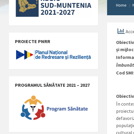
Home
/
Acce
PROIECTE PNRR
Obiectiv
și mijlo
Informaț
Îmbunătă
Cod SMI
PROGRAMUL SĂNĂTATE 2021 – 2027
Obie
În conte
proiectul
defavoriz
populaţie
cultural 