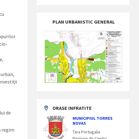
 cu
PLAN URBANISTIC GENERAL
upurilor
cio-
e,
i urban,
nvestiții
ORASE INFRATITE
lui de
MUNICIPIUL TORRES
NOVAS
în regim
Tara Portugalia
Regiune de Centru