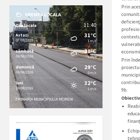
Prin aces
comunită
VREMEA LOCALA
deficien
11:40
Ora locala
profesion
31°C
Astazi
contextul
07/08/2026
1 m/s
vulnerabi
28°C
sâmbătă
economic
08/08/2026
5 m/s
Prin înde
29°C
duminică
proiectul
09/08/2026
0 m/s
municipiu
contribui
32°C
luni
10/08/2026
1 m/s
9b.
Obiectiv
PRIMARIA MUNICIPIULUI MORENI
Reabi
educa
finan
Echip
tehnol