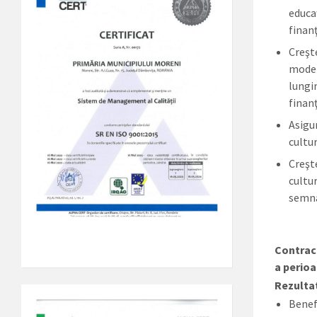
educa
finan
Creşte
moder
lungi
finan
Asigur
cultu
Creşt
cultu
semna
Contract
a perioa
Rezulta
Benefi