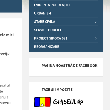
EVIDENȚA POPULAȚIEI
URBANISM
STARE CIVILĂ
SERVICII PUBLICE
șele mici
PROIECT SIPOCA 671
REORGANIZARE
boviţa
PAGINA NOASTRĂ DE FACEBOOK
eral al
TAXE SI IMPOZITE
le
oriu a
 centrul