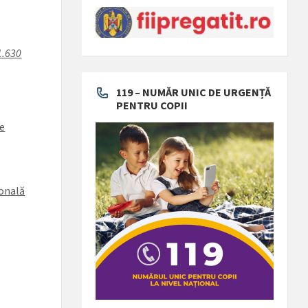
1.630
119 – NUMĂR UNIC DE URGENȚĂ
PENTRU COPII
re
tonală