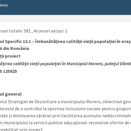
News
sari totale: 581
, Accesari astazi: 1
ul Specific 13.1 – Îmbunătățirea calității vieții populației în ora
cii din România
ii proiect
ţirea calităţii vieţii populaţiei în Municipiul Moreni, judeţul Dâm
S 125625
ctivul general
xtul Strategiei de Dezvoltare a municipiului Moreni, obiectivul gen
ui este de a contribui la sporirea incluziunii sociale pentru grupuri
ate şi diminuarea sărăciei prin facilitarea accesului nediscriminat
i municipiului la servicii publice educaţional-recreative oferite de
reabilitat prin proiect.