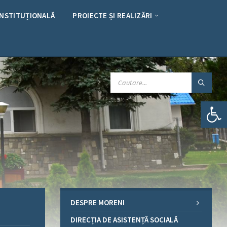
INSTITUȚIONALĂ
PROIECTE ȘI REALIZĂRI
CAUTARE:
Deschide bara de unelte
DESPRE MORENI
DIRECȚIA DE ASISTENȚĂ SOCIALĂ