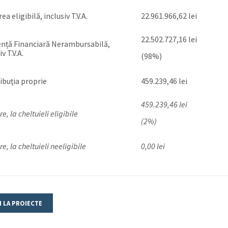
ea eligibilă, inclusiv T.V.A.
22.961.966,62 lei
22.502.727,16 lei
ență Financiară Nerambursabilă,
iv T.V.A.
(98%)
ibuţia proprie
459.239,46 lei
459.239,46 lei
re, la cheltuieli eligibile
(2%)
re, la cheltuieli neeligibile
0,00 lei