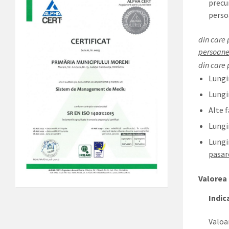
precu
perso
din care
persoan
din care 
Lungi
Lungi
Alte 
Lungi
Lungi
pasar
Valorea 
Indic
Valoar