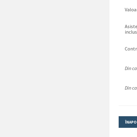
Valoar
Asist
inclus
Contr
Din ca
Din ca