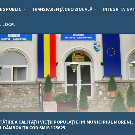
RES PUBLIC
TRANSPARENȚĂ DECIZIONALĂ
INTEGRITATEA 
L LOCAL
ĂŢIREA CALITĂŢII VIEŢII POPULAŢIEI ÎN MUNICIPIUL MORENI,
 DÂMBOVIŢA COD SMIS 125625