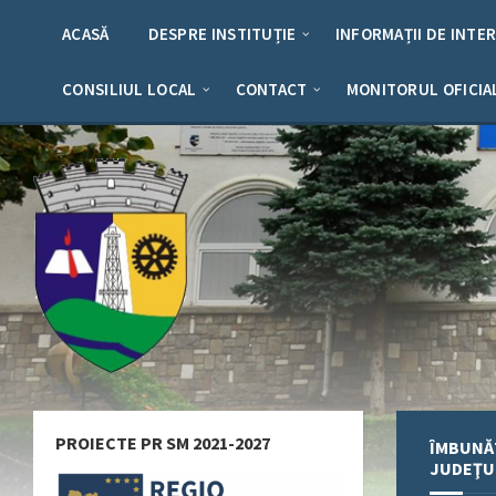
Skip
Skip
Skip
Skip
to
to
to
to
ACASĂ
DESPRE INSTITUȚIE
INFORMAȚII DE INTE
content
left
right
footer
sidebar
sidebar
CONSILIUL LOCAL
CONTACT
MONITORUL OFICIA
PROIECTE PR SM 2021-2027
ÎMBUNĂT
JUDEŢUL