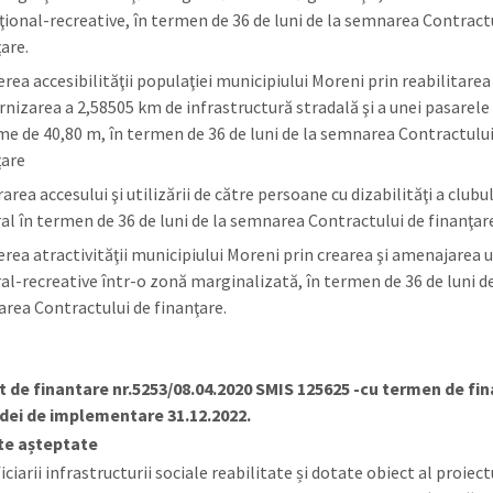
ţional-recreative, în termen de 36 de luni de la semnarea Contract
ţare.
rea accesibilităţii populaţiei municipiului Moreni prin reabilitarea 
nizarea a 2,58505 km de infrastructură stradală şi a unei pasarele 
me de 40,80 m, în termen de 36 de luni de la semnarea Contractului
ţare
area accesului şi utilizării de către persoane cu dizabilităţi a clubu
ral în termen de 36 de luni de la semnarea Contractului de finanţar
erea atractivităţii municipiului Moreni prin crearea şi amenajarea 
ral-recreative într-o zonă marginalizată, în termen de 36 de luni de
rea Contractului de finanţare.
 de finantare nr.5253/08.04.2020 SMIS 125625 -cu termen de fin
dei de implementare 31.12.2022.
te așteptate
ciarii infrastructurii sociale reabilitate și dotate obiect al proiect