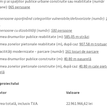
m și ai spațiilor publice urbane construite sau reabilitate (număr
ane):
065 persoane
 persoane aparţinând categoriilor vulnerabile/defavorizate (număr):
e
persoane cu dizabilităţi (număr):
580 persoane
mea drumurilor publice reabilitate (m):
585,05 m străzi
mea zonelor pietonale reabilitate (m), după caz:
907,58 m trotua
facilităţi modernizate – parcare (număr):
161 locuri de parcare
mea drumurilor publice construite (m):
40,80 m pasarelă
mea zonelor pietonale construite (m), după caz:
40,80 m cale pie
elă
proiectului
ator
Valoare
ea totală, inclusiv T.V.A.
22.961.966,62 lei