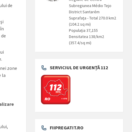
ului de
Subregiunea Médio Tejo
District Santarém
Suprafaţa - Total 270.0 km2
şi
(104.2 sq mi)
în
Populaţia 37,155
 de
Densitatea 138/km2
(357.4/sq mi)
lui
e.
SERVICIUL DE URGENȚĂ 112
unei zone
 la
alizare
ului,
FIIPREGATIT.RO