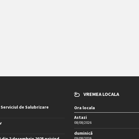
VREMEA LOCALA
 Serviciul de Salubrizare
Ora locala
Astazi
v
08/08/2026
duminică
8 din 2 decembrie 2025 privind
09/08/2026