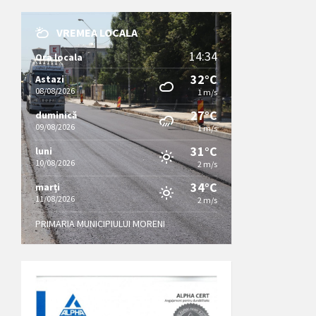
VREMEA LOCALA
14:34
Ora locala
32°C
Astazi
08/08/2026
1 m/s
27°C
duminică
09/08/2026
1 m/s
31°C
luni
10/08/2026
2 m/s
34°C
marți
11/08/2026
2 m/s
PRIMARIA MUNICIPIULUI MORENI