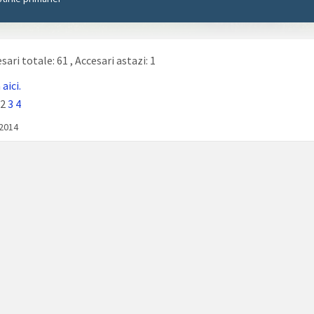
sari totale: 61
, Accesari astazi: 1
aici.
2
3
4
/2014