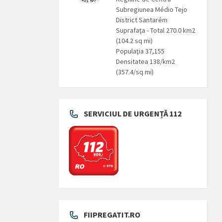
Subregiunea Médio Tejo
District Santarém
Suprafaţa - Total 270.0 km2
(104.2 sq mi)
Populaţia 37,155
Densitatea 138/km2
(357.4/sq mi)
SERVICIUL DE URGENȚĂ 112
FIIPREGATIT.RO