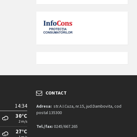
CONTACT
14:34
Adresa:
str.A.I.Cuza, nr.15, jud.Dambovita, cod
postal 135300
30°C
2 m/s
Tel./fax:
0245/667.265
27°C
1 m/s