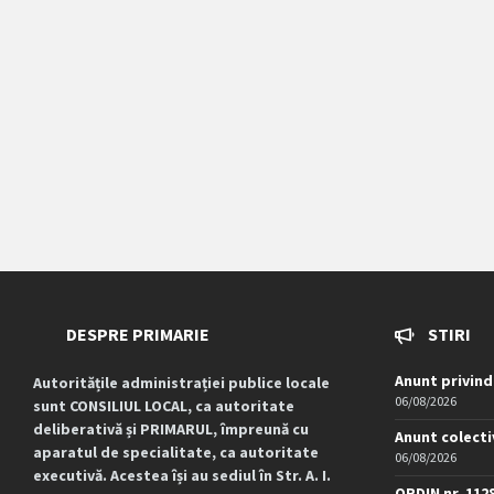
DESPRE PRIMARIE
STIRI
Anunt privind
Autoritățile administrației publice locale
06/08/2026
sunt CONSILIUL LOCAL, ca autoritate
deliberativă și PRIMARUL, împreună cu
Anunt colecti
aparatul de specialitate, ca autoritate
06/08/2026
executivă. Acestea își au sediul în Str. A. I.
ORDIN nr. 112