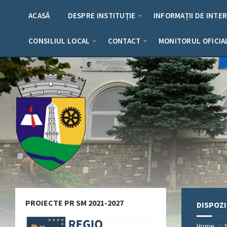
Skip
Skip
Skip
Skip
to
to
to
to
ACASĂ
DESPRE INSTITUȚIE
INFORMAȚII DE INTE
content
left
right
footer
sidebar
sidebar
CONSILIUL LOCAL
CONTACT
MONITORUL OFICIA
PROIECTE PR SM 2021-2027
DISPOZI
Home
/