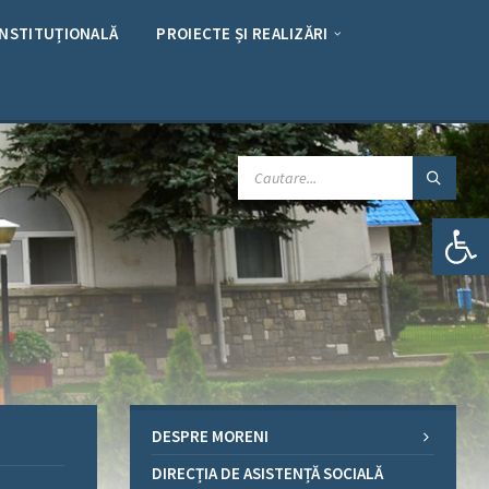
INSTITUȚIONALĂ
PROIECTE ȘI REALIZĂRI
CAUTARE:
Deschide bara de unelte
DESPRE MORENI
DIRECȚIA DE ASISTENȚĂ SOCIALĂ