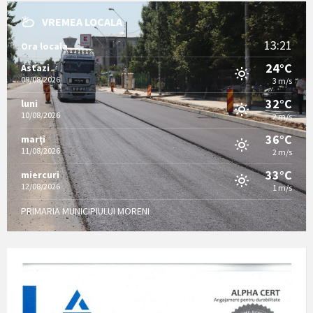
VREMEA LOCALA
13:21
Ora locala
24°C
Astazi
09/08/2026
3 m/s
32°C
luni
10/08/2026
2 m/s
36°C
marți
11/08/2026
2 m/s
33°C
miercuri
12/08/2026
1 m/s
PRIMARIA MUNICIPIULUI MORENI