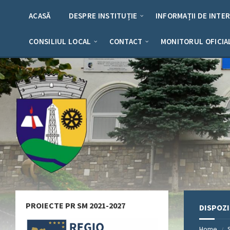
Skip
Skip
Skip
Skip
to
to
to
to
ACASĂ
DESPRE INSTITUȚIE
INFORMAȚII DE INTE
content
left
right
footer
sidebar
sidebar
CONSILIUL LOCAL
CONTACT
MONITORUL OFICIA
PROIECTE PR SM 2021-2027
DISPOZI
Home
/