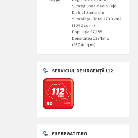
Subregiunea Médio Tejo
District Santarém
Suprafaţa - Total 270.0 km2
(104.2 sq mi)
Populaţia 37,155
Densitatea 138/km2
(357.4/sq mi)
SERVICIUL DE URGENȚĂ 112
FIIPREGATIT.RO