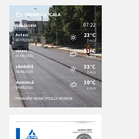
VREMEA LOCALA
07:22
Ora locala
23°C
Astazi
06/08/2026
2 m/s
31°C
vineri
07/08/2026
1 m/s
33°C
sâmbătă
08/08/2026
1 m/s
30°C
duminică
09/08/2026
2 m/s
PRIMARIA MUNICIPIULUI MORENI