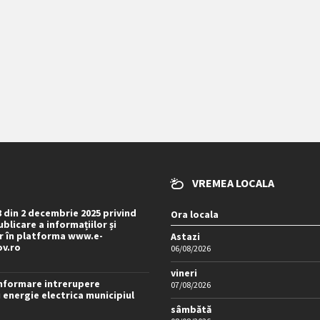
VREMEA LOCALA
8 din 2 decembrie 2025 privind
Ora locala
blicare a informațiilor și
 în platforma www.e-
Astazi
ov.ro
06/08/2026
vineri
nformare intrerupere
07/08/2026
 energie electrica municipiul
sâmbătă