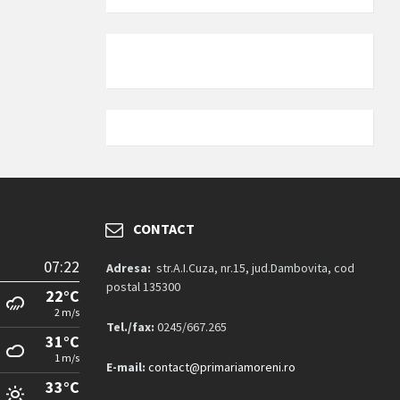
CONTACT
07:22
Adresa:
str.A.I.Cuza, nr.15, jud.Dambovita, cod
postal 135300
22°C
2 m/s
Tel./fax:
0245/667.265
31°C
1 m/s
E-mail:
contact@primariamoreni.ro
33°C