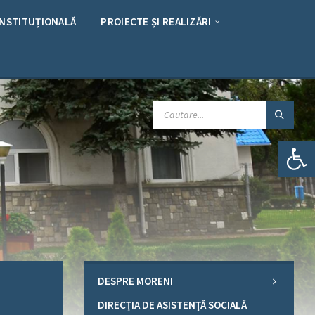
INSTITUȚIONALĂ
PROIECTE ȘI REALIZĂRI
CAUTARE:
Deschide bara de unelte
DESPRE MORENI
DIRECȚIA DE ASISTENȚĂ SOCIALĂ