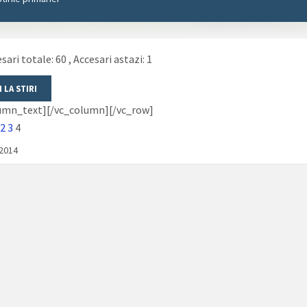
sari totale: 60
, Accesari astazi: 1
lumn_text][/vc_column][/vc_row]
2
3
4
/2014