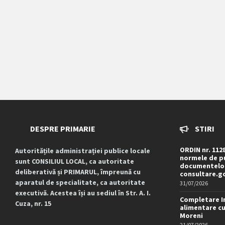
DESPRE PRIMARIE
STIRI
ORDIN nr. 112
Autoritățile administrației publice locale
normele de pu
sunt CONSILIUL LOCAL, ca autoritate
documentelor
deliberativă și PRIMARUL, împreună cu
consultare.g
aparatul de specialitate, ca autoritate
31/07/2026
executivă. Acestea își au sediul în Str. A. I.
Completare I
Cuza, nr. 15
alimentare cu
Moreni
21/07/2026