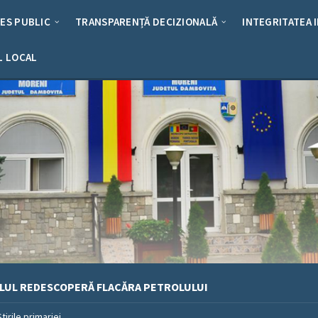
RES PUBLIC
TRANSPARENȚĂ DECIZIONALĂ
INTEGRITATEA 
L LOCAL
ALUL REDESCOPERĂ FLACĂRA PETROLULUI
Stirile primariei