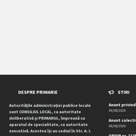
DESPRE PRIMARIE
STIRI
Anunt privind
Autoritățile administrației publice locale
06/08/2026
sunt CONSILIUL LOCAL, ca autoritate
deliberativă și PRIMARUL, împreună cu
Anunt colecti
aparatul de specialitate, ca autoritate
06/08/2026
executivă. Acestea își au sediul în Str. A. I.
ORDIN nr. 112