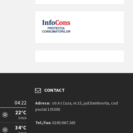
CONTACT
04:22
Adresa:
str.A.I.Cuza, nr.15, jud.Dambovita, cod
postal 135300
22°C
1 m/s
Tel./fax:
0245/667.265
34°C
2 m/s