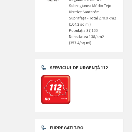
Subregiunea Médio Tejo
District Santarém
Suprafaţa - Total 270.0 km2
(104.2 sq mi)
Populaţia 37,155
Densitatea 138/km2
(357.4/sq mi)
SERVICIUL DE URGENȚĂ 112
FIIPREGATIT.RO