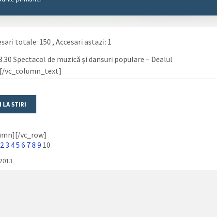
sari totale: 150
, Accesari astazi: 1
23.30 Spectacol de muzică și dansuri populare – Dealul
ș[/vc_column_text]
umn][/vc_row]
2
3
4
5
6
7
8
9
10
/2013