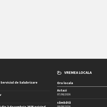
VREMEA LOCALA
 Serviciul de Salubrizare
Ora locala
Astazi
v
07/08/2026
sâmbătă
8 din 2 decembrie 2025 privind
08/08/2026