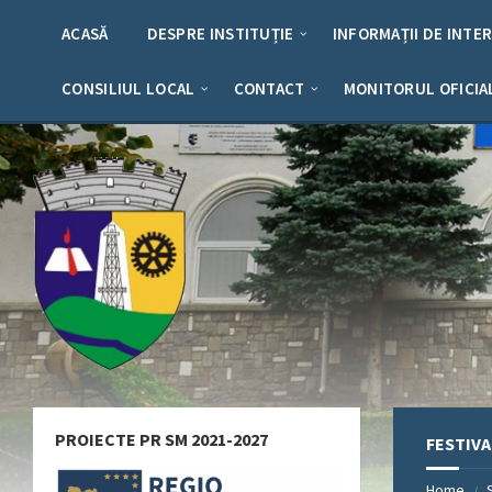
Skip
Skip
Skip
Skip
to
to
to
to
ACASĂ
DESPRE INSTITUȚIE
INFORMAȚII DE INTE
content
left
right
footer
sidebar
sidebar
CONSILIUL LOCAL
CONTACT
MONITORUL OFICIA
PROIECTE PR SM 2021-2027
FESTIV
Home
/