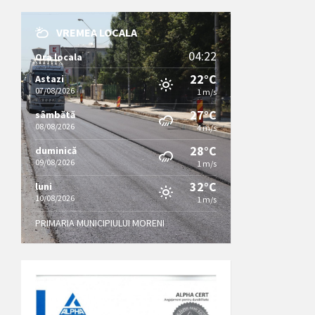
VREMEA LOCALA
04:22
Ora locala
22°C
Astazi
07/08/2026
1 m/s
27°C
sâmbătă
08/08/2026
4 m/s
28°C
duminică
09/08/2026
1 m/s
32°C
luni
10/08/2026
1 m/s
PRIMARIA MUNICIPIULUI MORENI