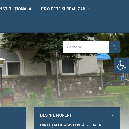
INSTITUȚIONALĂ
PROIECTE ȘI REALIZĂRI
CAUTARE:
Deschide bara de unelte
DESPRE MORENI
DIRECȚIA DE ASISTENȚĂ SOCIALĂ