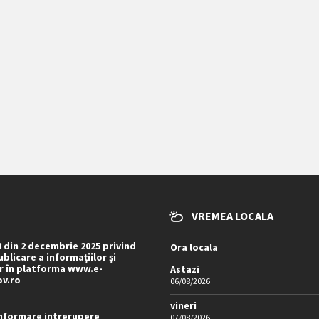
VREMEA LOCALA
8 din 2 decembrie 2025 privind
Ora locala
blicare a informațiilor și
 în platforma www.e-
Astazi
ov.ro
06/08/2026
vineri
nformare intrerupere
07/08/2026