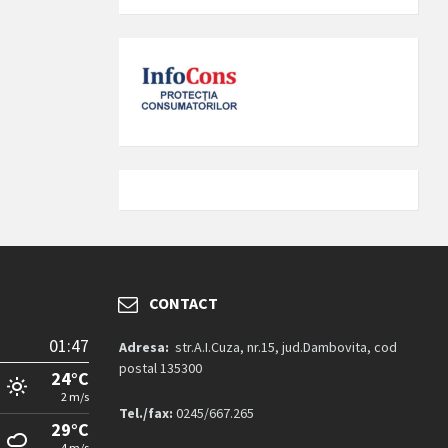
CONTACT
01:47
Adresa:
str.A.I.Cuza, nr.15, jud.Dambovita, cod
postal 135300
24°C
2 m/s
Tel./fax:
0245/667.265
29°C
4 m/s