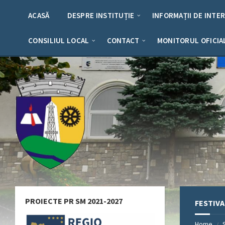
Skip
Skip
Skip
Skip
to
to
to
to
ACASĂ
DESPRE INSTITUȚIE
INFORMAȚII DE INTE
content
left
right
footer
sidebar
sidebar
CONSILIUL LOCAL
CONTACT
MONITORUL OFICIA
PROIECTE PR SM 2021-2027
FESTIV
Home
/