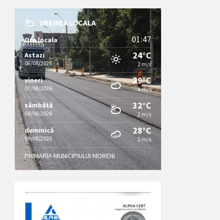
VREMEA LOCALA
01:47
Ora locala
24°C
Astazi
06/08/2026
2 m/s
29°C
vineri
07/08/2026
4 m/s
32°C
sâmbătă
08/08/2026
2 m/s
28°C
duminică
09/08/2026
2 m/s
PRIMARIA MUNICIPIULUI MORENI