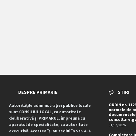
DESPRE PRIMARIE
STIRI
ORDIN nr. 112
Autoritățile administrației publice locale
normele de pu
sunt CONSILIUL LOCAL, ca autoritate
documentelor
deliberativă și PRIMARUL, împreună cu
consultare.g
aparatul de specialitate, ca autoritate
31/07/2026
executivă. Acestea își au sediul în Str. A. I.
Completare I