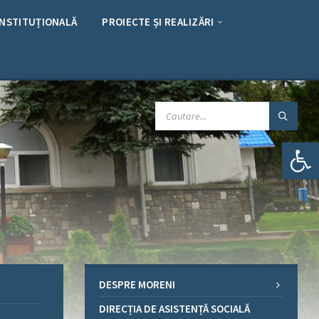
INSTITUȚIONALĂ
PROIECTE ȘI REALIZĂRI
CAUTARE:
Deschide bara de unelte
DESPRE MORENI
DIRECȚIA DE ASISTENȚĂ SOCIALĂ