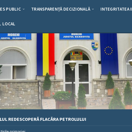
RES PUBLIC
TRANSPARENȚĂ DECIZIONALĂ
INTEGRITATEA 
L LOCAL
ALUL REDESCOPERĂ FLACĂRA PETROLULUI
Stirile primariei