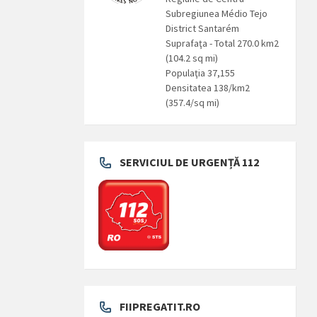
Subregiunea Médio Tejo
District Santarém
Suprafaţa - Total 270.0 km2
(104.2 sq mi)
Populaţia 37,155
Densitatea 138/km2
(357.4/sq mi)
SERVICIUL DE URGENȚĂ 112
FIIPREGATIT.RO