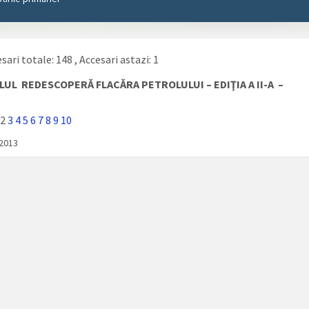
sari totale: 148
, Accesari astazi: 1
LUL REDESCOPERĂ FLACĂRA PETROLULUI – EDIŢIA A II-A –
2
3
4
5
6
7
8
9
10
/2013