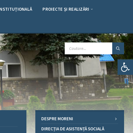
INSTITUȚIONALĂ
PROIECTE ȘI REALIZĂRI
CAUTARE:
Deschide bara de unelte
DESPRE MORENI
DIRECȚIA DE ASISTENȚĂ SOCIALĂ