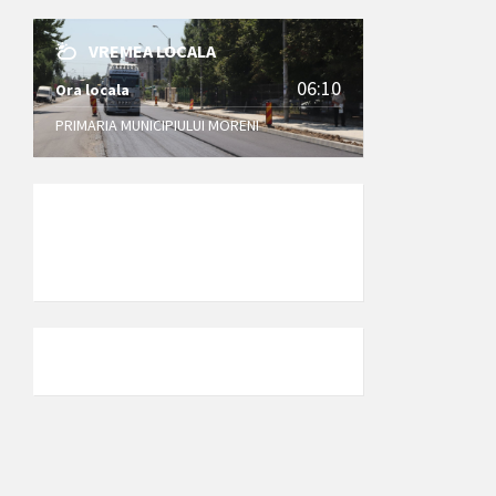
VREMEA LOCALA
06:10
Ora locala
PRIMARIA MUNICIPIULUI MORENI