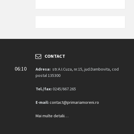
CONTACT
06:10
Adresa:
str.A.I.Cuza, nr.15, jud.Dambovita, cod
postal 135300
Tel./fax:
0245/667.265
E-mail:
contact@primariamoreni.ro
Mai multe detalii…