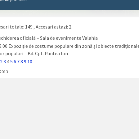
sari totale: 149
, Accesari astazi: 2
schiderea oficială – Sala de evenimente Valahia
18.00 Expoziție de costume populare din zonă și obiecte tradițional
or populari – Bd. Cpt. Pantea Ion
2
3
4
5
6
7
8
9
10
/2013