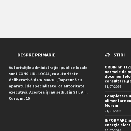
DESPRE PRIMARIE
STIRI
ORDIN nr. 112
Autoritățile administrației publice locale
normele de pu
sunt CONSILIUL LOCAL, ca autoritate
documentelor
deliberativă și PRIMARUL, împreună cu
consultare.g
aparatul de specialitate, ca autoritate
31/07/2026
executivă. Acestea își au sediul în Str. A. I.
Completare I
Cuza, nr. 15
alimentare cu
Moreni
21/07/2026
INFORMARE in
energie elect
14/07/2026