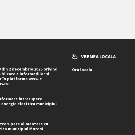
VREMEA LOCALA
8 din 2 decembrie 2025 privind
Ora locala
blicare a informațiilor și
 în platforma www.e-
ov.ro
nformare intrerupere
 energie electrica municipiul
trerupere alimentare cu
rica municipiul Moreni