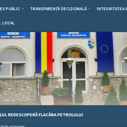
RES PUBLIC
TRANSPARENȚĂ DECIZIONALĂ
INTEGRITATEA 
L LOCAL
ALUL REDESCOPERĂ FLACĂRA PETROLULUI
Stirile primariei