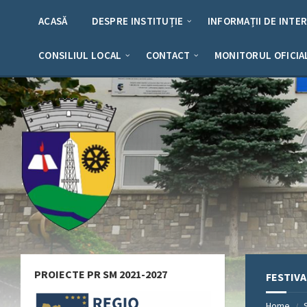
Skip
Skip
Skip
Skip
to
to
to
to
ACASĂ
DESPRE INSTITUȚIE
INFORMAȚII DE INTE
content
left
right
footer
sidebar
sidebar
CONSILIUL LOCAL
CONTACT
MONITORUL OFICIA
PROIECTE PR SM 2021-2027
FESTIV
Home
/