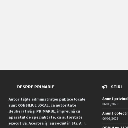
DESPRE PRIMARIE
STIRI
Anunt privind
Autoritățile administrației publice locale
06/08/2026
sunt CONSILIUL LOCAL, ca autoritate
deliberativă și PRIMARUL, împreună cu
Anunt colecti
aparatul de specialitate, ca autoritate
06/08/2026
executivă. Acestea își au sediul în Str. A. I.
ORDIN nr. 112