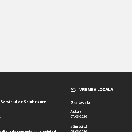
VREMEA LOCALA
 Serviciul de Salubrizare
Ora locala
Astazi
v
07/08/2026
sâmbătă
8 din 2 decembrie 2025 privind
08/08/2026