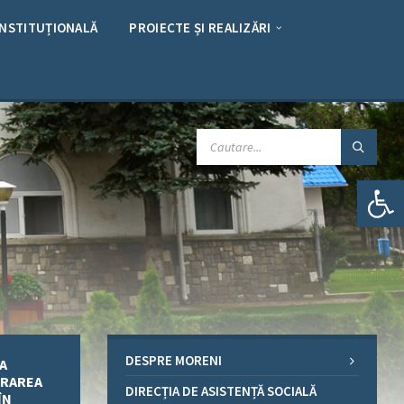
INSTITUȚIONALĂ
PROIECTE ȘI REALIZĂRI
CAUTARE:
Deschide bara de unelte
DESPRE MORENI
EA
DRAREA
DIRECȚIA DE ASISTENȚĂ SOCIALĂ
ÎN