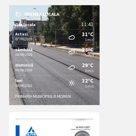
VREMEA LOCALA
11:41
Ora locala
31°C
Astazi
07/08/2026
1 m/s
28°C
sâmbătă
08/08/2026
5 m/s
29°C
duminică
09/08/2026
0 m/s
32°C
luni
10/08/2026
1 m/s
PRIMARIA MUNICIPIULUI MORENI