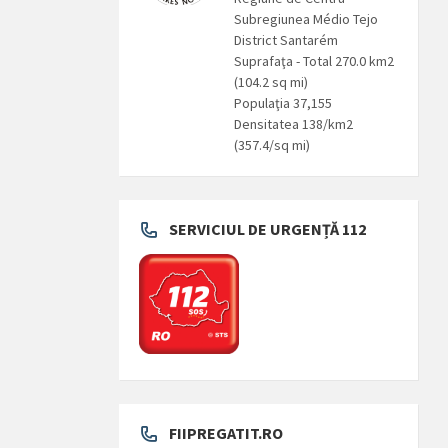
Subregiunea Médio Tejo
District Santarém
Suprafaţa - Total 270.0 km2
(104.2 sq mi)
Populaţia 37,155
Densitatea 138/km2
(357.4/sq mi)
SERVICIUL DE URGENȚĂ 112
FIIPREGATIT.RO