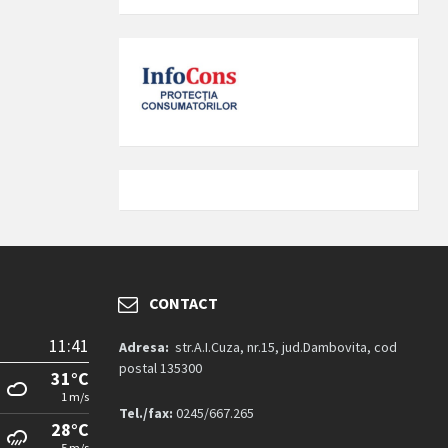
CONTACT
11:41
Adresa:
str.A.I.Cuza, nr.15, jud.Dambovita, cod
postal 135300
31°C
1 m/s
Tel./fax:
0245/667.265
28°C
5 m/s