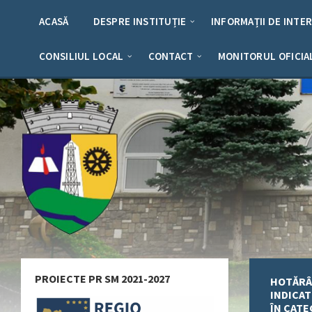
Skip
Skip
Skip
Skip
to
to
to
to
ACASĂ
DESPRE INSTITUȚIE
INFORMAȚII DE INTE
content
left
right
footer
sidebar
sidebar
CONSILIUL LOCAL
CONTACT
MONITORUL OFICIA
PROIECTE PR SM 2021-2027
HOTĂRÂR
INDICAT
ÎN CATE