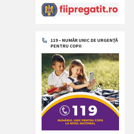
119 – NUMĂR UNIC DE URGENȚĂ
PENTRU COPII