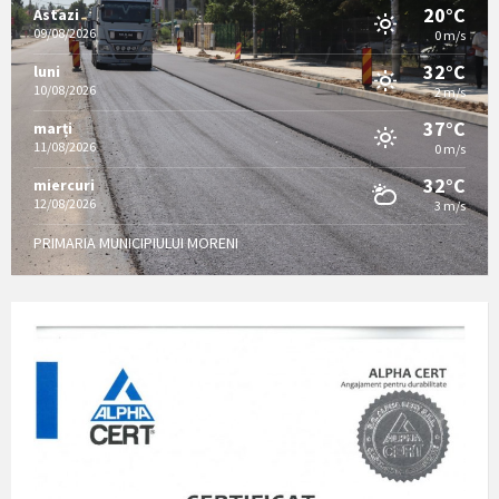
20°C
Astazi
09/08/2026
0 m/s
32°C
luni
10/08/2026
2 m/s
37°C
marți
11/08/2026
0 m/s
32°C
miercuri
12/08/2026
3 m/s
PRIMARIA MUNICIPIULUI MORENI