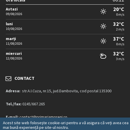
Ora locala
20°C
Astazi
09/08/2026
0 m/s
32°C
luni
10/08/2026
2 m/s
37°C
marți
11/08/2026
0 m/s
32°C
miercuri
12/08/2026
3 m/s
CONTACT
Adresa:
str.A.I.Cuza, nr.15, jud.Dambovita, cod postal 135300
Tel./fax:
0245/667.265
E-mail:
contact@primariamoreni.ro
Acest site web folosește cookie-uri pentru a vă asigura că veți avea cea
mai bună experiență pe site-ul nostru.