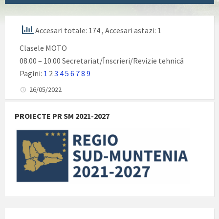
Accesari totale: 174
, Accesari astazi: 1
Clasele MOTO
08.00 – 10.00 Secretariat/Înscrieri/Revizie tehnică
Pagini:
1
2
3
4
5
6
7
8
9
26/05/2022
PROIECTE PR SM 2021-2027