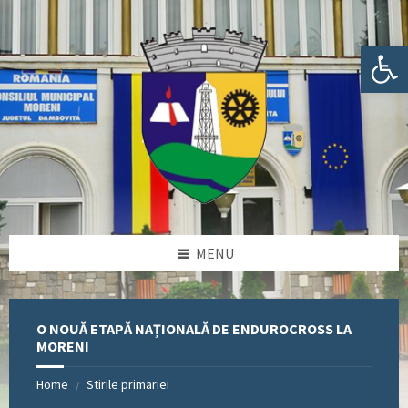
Skip
Skip
Skip
Skip
to
to
to
to
content
left
right
footer
Deschide bara de unelte
sidebar
sidebar
MENU
O NOUĂ ETAPĂ NAȚIONALĂ DE ENDUROCROSS LA
MORENI
Home
Stirile primariei
/