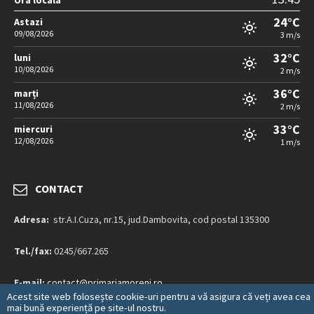
Ora locala
24°C
Astazi
09/08/2026
3 m/s
32°C
luni
10/08/2026
2 m/s
36°C
marți
11/08/2026
2 m/s
33°C
miercuri
12/08/2026
1 m/s
CONTACT
Adresa:
str.A.I.Cuza, nr.15, jud.Dambovita, cod postal 135300
Tel./fax:
0245/667.265
E-mail:
contact@primariamoreni.ro
Acest site web folosește cookie-uri pentru a vă asigura că veți avea cea
mai bună experiență pe site-ul nostru.