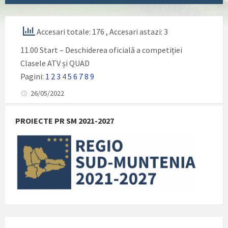
Accesari totale: 176
, Accesari astazi: 3
11.00 Start – Deschiderea oficială a competiției
Clasele ATV și QUAD
Pagini:
1
2
3
4
5
6
7
8
9
26/05/2022
PROIECTE PR SM 2021-2027