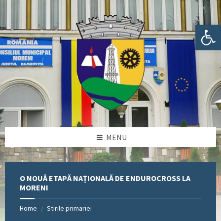
Skip
Skip
Skip
Skip
to
to
to
to
content
left
right
footer
Deschide bara de unelte
sidebar
sidebar
MENU
O NOUĂ ETAPĂ NAȚIONALĂ DE ENDUROCROSS LA
MORENI
Home
Stirile primariei
/