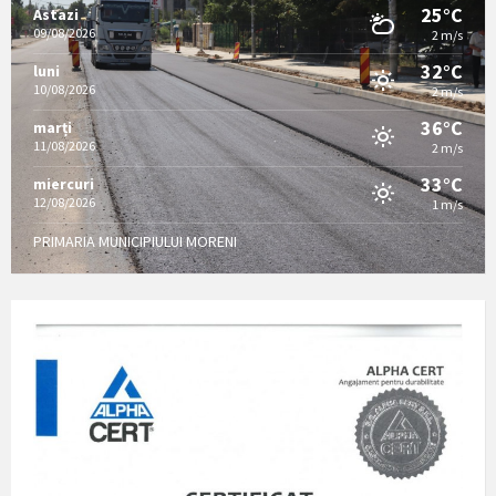
25°C
Astazi
09/08/2026
2 m/s
32°C
luni
10/08/2026
2 m/s
36°C
marți
11/08/2026
2 m/s
33°C
miercuri
12/08/2026
1 m/s
PRIMARIA MUNICIPIULUI MORENI