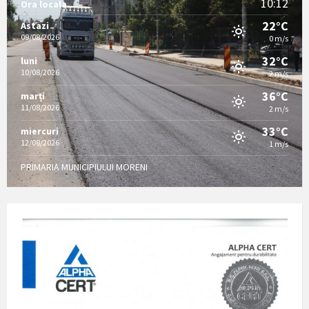
10:12
Ora locala
22°C
Astazi
09/08/2026
0 m/s
32°C
luni
10/08/2026
2 m/s
36°C
marți
11/08/2026
2 m/s
33°C
miercuri
12/08/2026
1 m/s
PRIMARIA MUNICIPIULUI MORENI