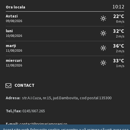
10:12
Ora locala
22°C
Astazi
09/08/2026
0 m/s
32°C
luni
10/08/2026
2 m/s
36°C
marți
11/08/2026
2 m/s
33°C
miercuri
12/08/2026
1 m/s
CONTACT
Adresa:
str.A.I.Cuza, nr.15, jud.Dambovita, cod postal 135300
Tel./fax:
0245/667.265
E-mail:
contact@primariamoreni.ro
Acest site web folosește cookie-uri pentru a vă asigura că veți avea cea