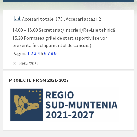
Accesari totale: 175
, Accesari astazi: 2
14.00 – 15.00 Secretariat/Înscrieri/Revizie tehnică
15.30 Formarea grilei de start (sportivii se vor
prezenta în echipamentul de concurs)
Pagini:
1
2
3
4
5
6
7
8
9
26/05/2022
PROIECTE PR SM 2021-2027