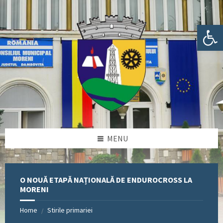
Skip
Skip
Skip
Skip
to
to
to
to
content
left
right
footer
Deschide bara de unelte
sidebar
sidebar
MENU
O NOUĂ ETAPĂ NAȚIONALĂ DE ENDUROCROSS LA
MORENI
Home
Stirile primariei
/