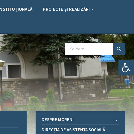
INSTITUȚIONALĂ
PROIECTE ȘI REALIZĂRI
CAUTARE:
Deschide bara de unelte
DESPRE MORENI
DIRECȚIA DE ASISTENȚĂ SOCIALĂ