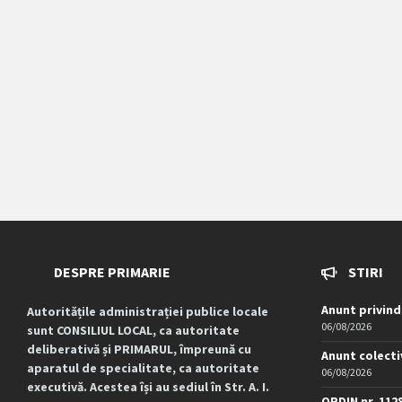
DESPRE PRIMARIE
STIRI
Anunt privind
Autoritățile administrației publice locale
06/08/2026
sunt CONSILIUL LOCAL, ca autoritate
deliberativă și PRIMARUL, împreună cu
Anunt colecti
aparatul de specialitate, ca autoritate
06/08/2026
executivă. Acestea își au sediul în Str. A. I.
ORDIN nr. 112