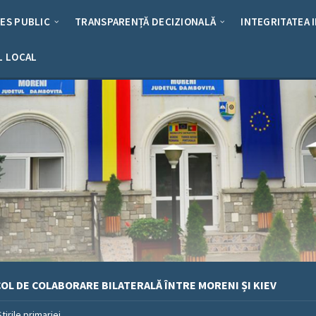
RES PUBLIC
TRANSPARENȚĂ DECIZIONALĂ
INTEGRITATEA 
L LOCAL
L DE COLABORARE BILATERALĂ ÎNTRE MORENI ȘI KIEV
Stirile primariei