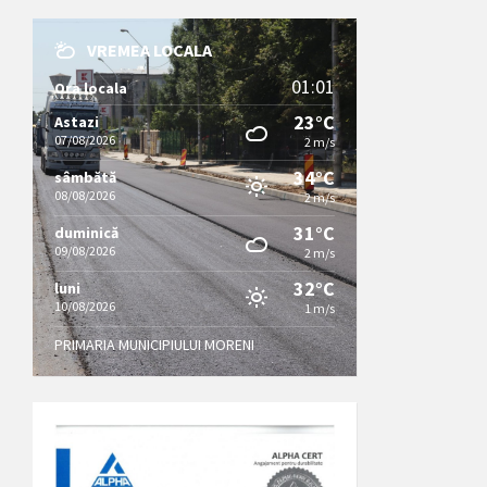
VREMEA LOCALA
01:01
Ora locala
23°C
Astazi
07/08/2026
2 m/s
34°C
sâmbătă
08/08/2026
2 m/s
31°C
duminică
09/08/2026
2 m/s
32°C
luni
10/08/2026
1 m/s
PRIMARIA MUNICIPIULUI MORENI