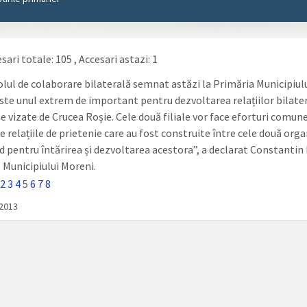
sari totale: 105
, Accesari astazi: 1
olul de colaborare bilaterală semnat astăzi la Primăria Municipiul
ste unul extrem de important pentru dezvoltarea relațiilor bilater
e vizate de Crucea Roșie. Cele două filiale vor face eforturi comun
 relațiile de prietenie care au fost construite între cele două organ
d pentru întărirea și dezvoltarea acestora”, a declarat Constantin 
 Municipiului Moreni.
2
3
4
5
6
7
8
/2013