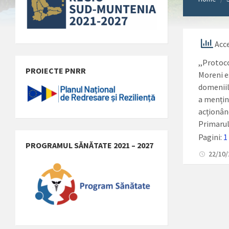
Acce
,,Protoc
PROIECTE PNRR
Moreni e
domeniil
a menține
acționân
Primarul
Pagini:
1
PROGRAMUL SĂNĂTATE 2021 – 2027
22/10