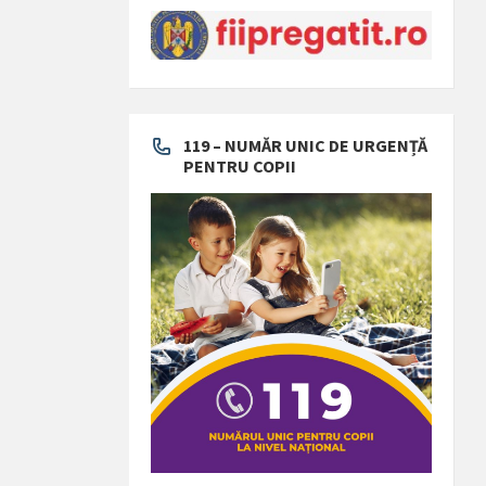
119 – NUMĂR UNIC DE URGENȚĂ
PENTRU COPII