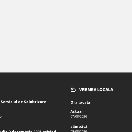
VREMEA LOCALA
 Serviciul de Salubrizare
Ora locala
Astazi
v
07/08/2026
sâmbătă
8 din 2 decembrie 2025 privind
08/08/2026