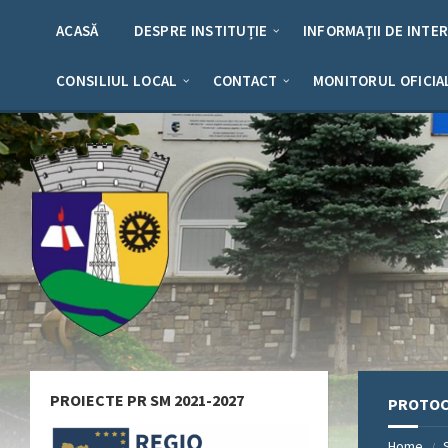
Skip
Skip
Skip
Skip
to
to
to
to
ACASĂ
DESPRE INSTITUȚIE
INFORMAȚII DE INTE
content
left
right
footer
sidebar
sidebar
CONSILIUL LOCAL
CONTACT
MONITORUL OFICIA
PROIECTE PR SM 2021-2027
PROTOCO
Home
/