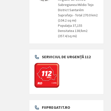
Subregiunea Médio Tejo
District Santarém
Suprafaţa - Total 270.0 km2
(104.2 sq mi)
Populaţia 37,155
Densitatea 138/km2
(357.4/sq mi)
SERVICIUL DE URGENȚĂ 112
FIIPREGATIT.RO