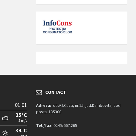
CONTACT
01:01
Adresa:
str.A.I.Cuza, nr.15, jud.Dambovita, cod
postal 135300
25°C
2 m/s
Tel./fax:
0245/667.265
34°C
2 m/s