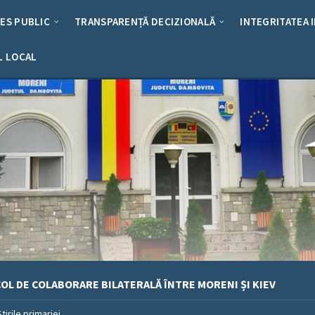
RES PUBLIC
TRANSPARENȚĂ DECIZIONALĂ
INTEGRITATEA 
L LOCAL
L DE COLABORARE BILATERALĂ ÎNTRE MORENI ȘI KIEV
Stirile primariei