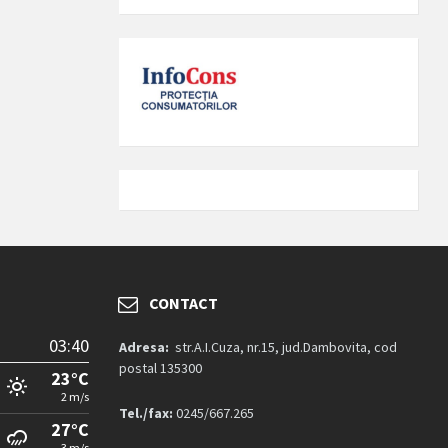
CONTACT
03:40
Adresa:
str.A.I.Cuza, nr.15, jud.Dambovita, cod
postal 135300
23°C
2 m/s
Tel./fax:
0245/667.265
27°C
3 m/s