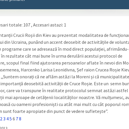
sari totale: 107
, Accesari astazi: 1
tanții Crucii Roșii din Kiev au prezentat modalitatea de funcționa
ui din Ucraina, punând un accent deosebit de activitățile de volunta
le programe care se adresează în mod direct populației, afrimându-
 în rezultate cât mai bune în urma derulării acestui protocol de
e, scopul final fiind ajutorarea persoanelor aflate în nevoi din Mo
 asemenea, Harcenko Larisa Leonidivna, Șef raion Crucea Roșie Kiev
: ,,Suntem onorați că ne aflăm astăzi la Moreni și că municipalitat
 importanță deosebită activității de Cruce Roșie. Este un semn bun
tor, care va transpune în realitate protocolul semnat astăzi astfel
ții mai aproape de cetățenii localităților noastre. Vă mulțumesc, av
moasă cu oameni profesioniști cu atât mai mult cu cât poporul rom
n sunt foarte apropiate din punct de vedere sufletește”.
2
3
4
5
6
7
8
/2013