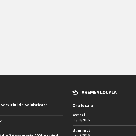
VREMEA LOCALA
 Serviciul de Salubrizare
Ora locala
Astazi
v
08/08/2026
duminică
8 din 2 decembrie 2025 privind
09/08/2026