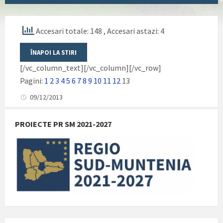
Accesari totale: 148
, Accesari astazi: 4
[/vc_column_text][/vc_column][/vc_row]
Pagini:
1
2
3
4
5
6
7
8
9
10
11
12
13
09/12/2013
PROIECTE PR SM 2021-2027