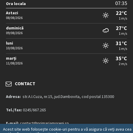
07:35
Ora locala
22°C
Astazi
08/08/2026
1 m/s
27°C
duminică
09/08/2026
1 m/s
31°C
luni
10/08/2026
1 m/s
35°C
marți
11/08/2026
2 m/s
CONTACT
Adresa:
str.A.I.Cuza, nr.15, jud.Dambovita, cod postal 135300
Tel./fax:
0245/667.265
E-mail:
contact@primariamoreni.ro
Acest site web folosește cookie-uri pentru a vă asigura că veți avea cea