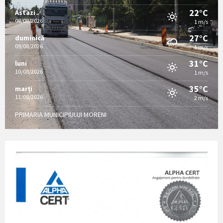
22°C
Astazi
08/08/2026
1 m/s
27°C
duminică
09/08/2026
1 m/s
31°C
luni
10/08/2026
1 m/s
35°C
marți
11/08/2026
2 m/s
PRIMARIA MUNICIPIULUI MORENI