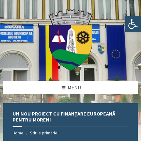
Skip
Skip
Skip
Skip
to
to
to
to
content
left
right
footer
Deschide bara de unelte
sidebar
sidebar
MENU
UN NOU PROIECT CU FINANŢARE EUROPEANĂ
PENTRU MORENI
Home
Stirile primariei
/