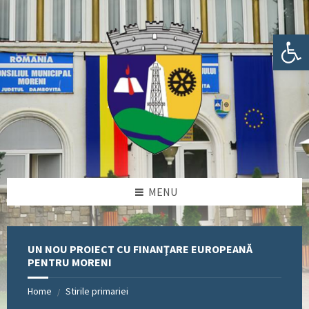
Skip
Skip
Skip
Skip
to
to
to
to
content
left
right
footer
Deschide bara de unelte
sidebar
sidebar
MENU
UN NOU PROIECT CU FINANŢARE EUROPEANĂ
PENTRU MORENI
Home
Stirile primariei
/