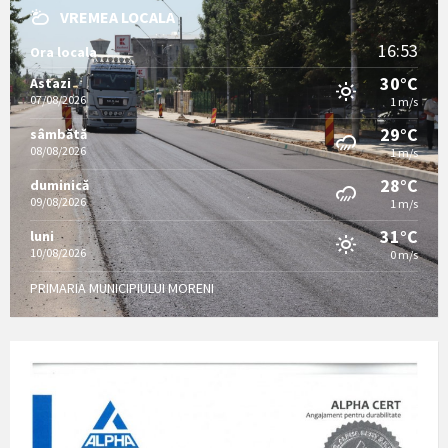
VREMEA LOCALA
16:53
Ora locala
30°C
Astazi
07/08/2026
1 m/s
29°C
sâmbătă
08/08/2026
1 m/s
28°C
duminică
09/08/2026
1 m/s
31°C
luni
10/08/2026
0 m/s
PRIMARIA MUNICIPIULUI MORENI