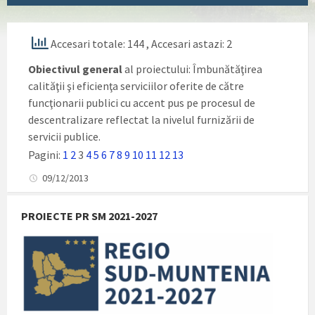
Accesari totale: 144
, Accesari astazi: 2
Obiectivul general
al proiectului: Îmbunătăţirea
calităţii şi eficienţa serviciilor oferite de către
funcţionarii publici cu accent pus pe procesul de
descentralizare reflectat la nivelul furnizării de
servicii publice.
Pagini:
1
2
3
4
5
6
7
8
9
10
11
12
13
09/12/2013
PROIECTE PR SM 2021-2027