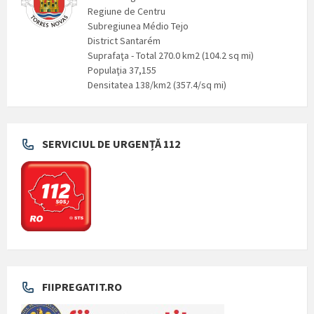
Regiune de Centru
Subregiunea Médio Tejo
District Santarém
Suprafaţa - Total 270.0 km2 (104.2 sq mi)
Populaţia 37,155
Densitatea 138/km2 (357.4/sq mi)
SERVICIUL DE URGENȚĂ 112
FIIPREGATIT.RO