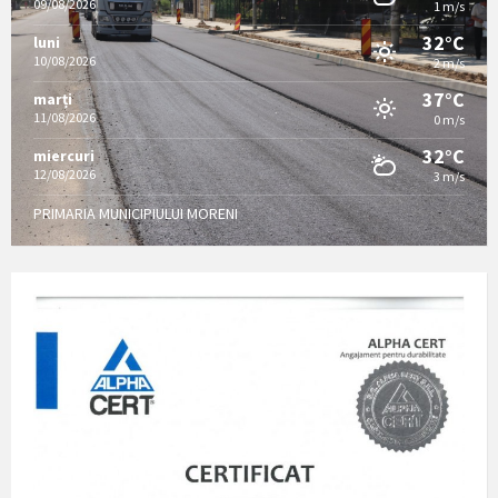
09/08/2026
1 m/s
32°C
luni
10/08/2026
2 m/s
37°C
marți
11/08/2026
0 m/s
32°C
miercuri
12/08/2026
3 m/s
PRIMARIA MUNICIPIULUI MORENI