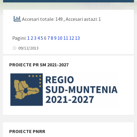
Accesari totale: 149
, Accesari astazi: 1
Pagini:
1
2
3
4
5
6
7
8
9
10
11
12
13
09/12/2013
PROIECTE PR SM 2021-2027
PROIECTE PNRR