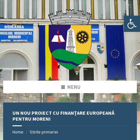
Skip
Skip
Skip
Skip
to
to
to
to
content
left
right
footer
Deschide bara de unelte
sidebar
sidebar
MENU
UN NOU PROIECT CU FINANŢARE EUROPEANĂ
PENTRU MORENI
Home
Stirile primariei
/