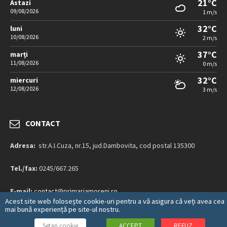
21°C
Astazi
09/08/2026
1 m/s
32°C
luni
10/08/2026
2 m/s
37°C
marți
11/08/2026
0 m/s
32°C
miercuri
12/08/2026
3 m/s
CONTACT
Adresa:
str.A.I.Cuza, nr.15, jud.Dambovita, cod postal 135300
Tel./fax:
0245/667.265
E-mail:
contact@primariamoreni.ro
Acest site web folosește cookie-uri pentru a vă asigura că veți avea cea
mai bună experiență pe site-ul nostru.
Mai multe detalii…
Setari cookie
ACCEPT
REFUZ