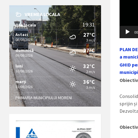
VREMEA LOCALA
19:31
Ora locala
00
27°C
Astazi
08/08/2026
3 m/s
PLAN DE
27°C
duminică
09/08/2026
0 m/s
a munici
GHID pen
32°C
luni
10/08/2026
municipi
2 m/s
Obiectiv
36°C
marți
11/08/2026
3 m/s
Consolid
PRIMARIA MUNICIPIULUI MORENI
sprijin ș
Dezvolta
Obiectiv