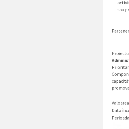
activi
sau p
Partener
Proiectu
Adminis
Prioritar
Componen
capacităț
promovar
Valoarea 
Data înc
Perioada