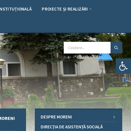
INSTITUȚIONALĂ
PROIECTE ȘI REALIZĂRI
CAUTARE:
Deschide bara de unelte
DESPRE MORENI
 MORENI
DIRECȚIA DE ASISTENȚĂ SOCIALĂ