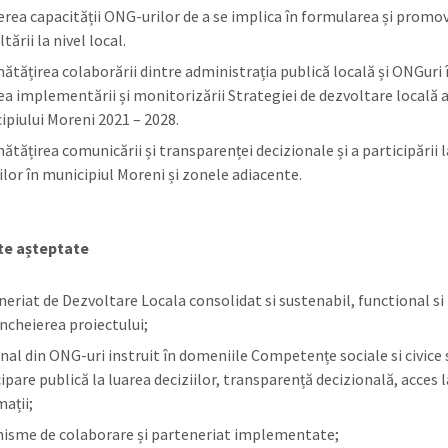
erea capacității ONG-urilor de a se implica în formularea și promo
tării la nivel local.
ătățirea colaborării dintre administrația publică locală și ONGuri 
ea implementării și monitorizării Strategiei de dezvoltare locală 
ipiului Moreni 2021 – 2028.
tățirea comunicării și transparenței decizionale și a participării l
ilor în municipiul Moreni și zonele adiacente.
te așteptate
eriat de Dezvoltare Locala consolidat si sustenabil, functional si l
incheierea proiectului;
nal din ONG-uri instruit în domeniile Competențe sociale si civice 
ipare publică la luarea deciziilor, transparență decizională, acces l
mații;
isme de colaborare și parteneriat implementate;