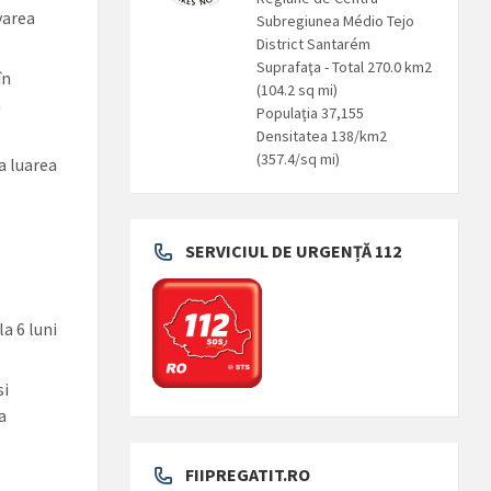
varea
Subregiunea Médio Tejo
District Santarém
Suprafaţa - Total 270.0 km2
în
(104.2 sq mi)
a
Populaţia 37,155
Densitatea 138/km2
(357.4/sq mi)
a luarea
SERVICIUL DE URGENȚĂ 112
a 6 luni
si
a
FIIPREGATIT.RO