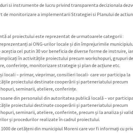
duri si instrumente de lucru privind transparenta decizionala dezv
t de monitorizare a implementarii Strategiei si Planului de actiun
intă al proiectului este reprezentat de urmatoarele categorii :
 reprezentanți ai ONG-urilor locale și din împrejurimile municipiulu
 aceștia cel putin 30 vor beneficia de diverse forme de instruire, iar 
 implicați în activitățile proiectului precum workshopuri, grupuri de
re, conferințe, monitorizare strategie și plan de acțiune etc.
și locali – primar, vieprimar, consilieri locali- care vor participa la
itățile proiectului destinate cooperării și parteneriatului precum
hopuri, seminarii, ateliere, conferințe.
rsoane din personalul din autoritatea publică locală – vor participa
itățile proiectului destinate cooperării și parteneriatului precum
opuri, seminarii, ateliere, conferinte, precum și la analiza și vali
ilor și procedurilor realizate în cadrul proiectului.
1000 de cetățeni din municipiul Moreni care vor fi informați cu priv