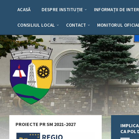
Skip
Skip
Skip
Skip
to
to
to
to
ACASĂ
DESPRE INSTITUȚIE
INFORMAȚII DE INTE
content
left
right
footer
sidebar
sidebar
CONSILIUL LOCAL
CONTACT
MONITORUL OFICIA
PROIECTE PR SM 2021-2027
IMPLICA
CA POL 