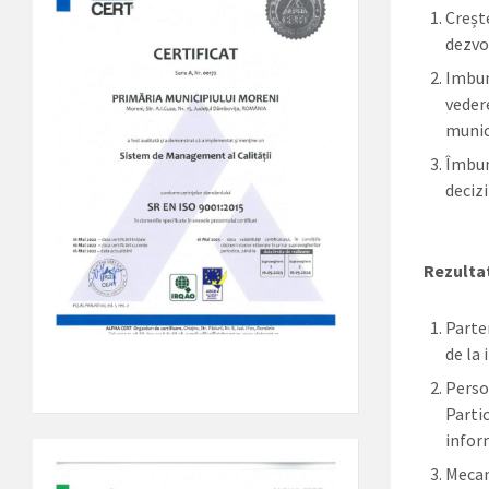
Creșt
dezvol
Imbun
veder
munic
Îmbună
decizi
Rezulta
Parten
de la 
Perso
Partic
infor
Mecan