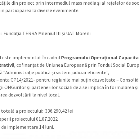
tățile din proiect prin intermediul mass media și al rețelelor de soc
rin participarea la diverse evenimente.
i: Fundația TERRA Mileniul III și UAT Moreni
l este implementat în cadrul
Programului Operațional Capacita
trativă
, cofinanțat de Uniunea Europeană prin Fondul Social Euro
ă “Administrație publică și sistem judiciar eficiente”,
ta CP14/2021- pentru regiunile mai puțin dezvoltate – Consolid
ii ONGurilor și partenerilor sociali de a se implica în formularea și
ea dezvoltării la nivel local.
totală a proiectului: 336.290,42 lei
eperii proiectului 01.07.2022
 de implementare 14 luni.