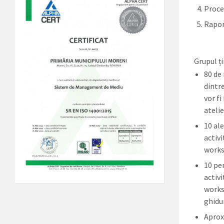
Proce
Rapor
Grupul ț
80 de
dintre
vor fi
atelie
10 ale
activ
works
10 pe
activ
worksh
ghidur
Aprox 