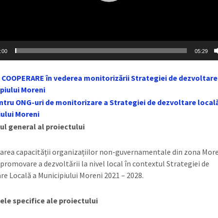
:00
05:29
 COOPERARE în vederea monitorizării Strategiei de dezvoltare
piului Moreni
tru ONG-uri de monitorizare a Strategiei de dezvoltare local
ului Moreni
ul general al proiectului
area capacității organizațiilor non-guvernamentale din zona More
i promovare a dezvoltării la nivel local în contextul Strategiei de
re Locală a Municipiului Moreni 2021 – 2028.
ele specifice ale proiectului