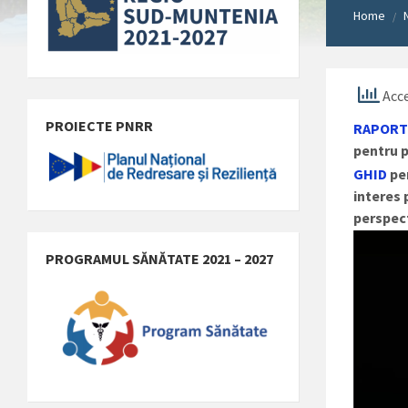
Home
/
Acce
PROIECTE PNRR
RAPOR
pentru p
GHID
pen
interes 
perspect
Player
video
PROGRAMUL SĂNĂTATE 2021 – 2027