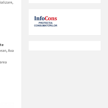
ializare,
te
pean, Axa
area