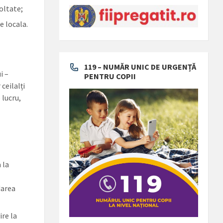
oltate;
e locala.
119 – NUMĂR UNIC DE URGENȚĂ
i –
PENTRU COPII
ceilalți
 lucru,
 la
darea
ire la