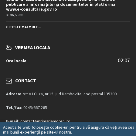
publicare a informațiilor și documentelor în platforma
www.e-consultare.gov.ro
31/07/2026
CITESTE MAI MULT...
VREMEA LOCALA
02:07
Ora locala
CONTACT
Adresa:
str.A.I.Cuza, nr.15, jud.Dambovita, cod postal 135300
Tel./fax:
0245/667.265
E-mail:
contact@primariamoreni.ro
Acest site web folosește cookie-uri pentru a vă asigura că veți avea cea
mai bună experiență pe site-ul nostru.
Mai multe detalii…