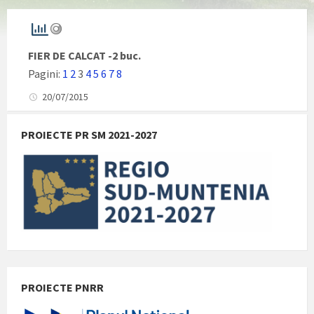
FIER DE CALCAT -2 buc.
Pagini:
1
2
3
4
5
6
7
8
20/07/2015
PROIECTE PR SM 2021-2027
PROIECTE PNRR