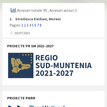
Accesari totale: 95
, Accesari astazi: 1
1.
Stroilescu Emilian, Moreni
Pagini:
1
2
3
4
5
6
7
8
20/07/2015
PROIECTE PR SM 2021-2027
PROIECTE PNRR