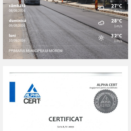
27°C
sâmbătă
08/08/2026
4 m/s
28°C
duminică
09/08/2026
1 m/s
32°C
luni
10/08/2026
1 m/s
PRIMARIA MUNICIPIULUI MORENI