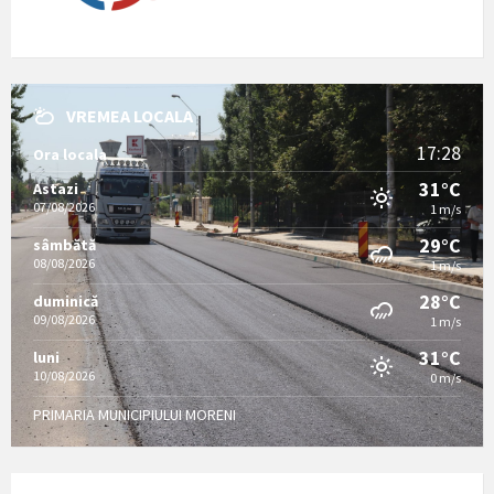
VREMEA LOCALA
17:28
Ora locala
31°C
Astazi
07/08/2026
1 m/s
29°C
sâmbătă
08/08/2026
1 m/s
28°C
duminică
09/08/2026
1 m/s
31°C
luni
10/08/2026
0 m/s
PRIMARIA MUNICIPIULUI MORENI