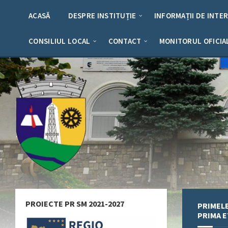
Skip
Skip
Skip
Skip
to
to
to
to
ACASĂ
DESPRE INSTITUȚIE
INFORMAȚII DE INTE
content
left
right
footer
sidebar
sidebar
CONSILIUL LOCAL
CONTACT
MONITORUL OFICIA
PROIECTE PR SM 2021-2027
PRIMELE
PRIMA E