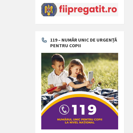
119 – NUMĂR UNIC DE URGENȚĂ
PENTRU COPII