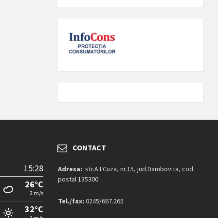
CONTACT
15:28
Adresa:
str.A.I.Cuza, nr.15, jud.Dambovita, cod
postal 135300
26°C
2 m/s
Tel./fax:
0245/667.265
32°C
2 m/s