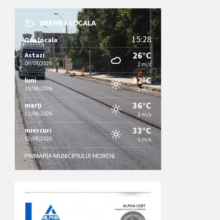
VREMEA LOCALA
15:28
Ora locala
26°C
Astazi
09/08/2026
2 m/s
32°C
luni
10/08/2026
2 m/s
36°C
marți
11/08/2026
2 m/s
33°C
miercuri
12/08/2026
1 m/s
PRIMARIA MUNICIPIULUI MORENI