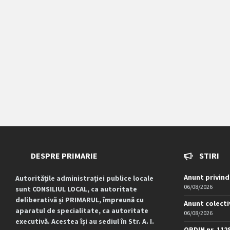
DESPRE PRIMARIE
STIRI
Anunt privind
Autoritățile administrației publice locale
06/08/2026
sunt CONSILIUL LOCAL, ca autoritate
deliberativă și PRIMARUL, împreună cu
Anunt colecti
aparatul de specialitate, ca autoritate
06/08/2026
executivă. Acestea își au sediul în Str. A. I.
ORDIN nr. 112