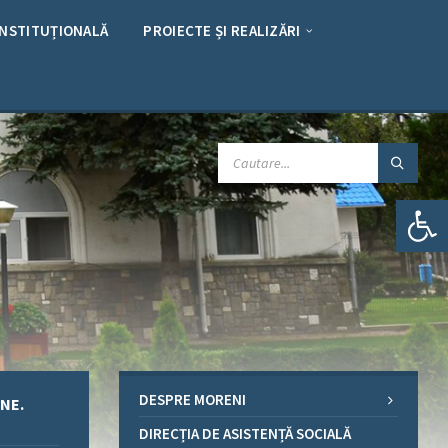
INSTITUȚIONALĂ
PROIECTE ȘI REALIZĂRI
CAUTARE:
Deschide bara de unelte
DESPRE MORENI
NE.
DIRECȚIA DE ASISTENȚĂ SOCIALĂ