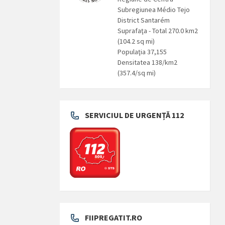
Subregiunea Médio Tejo
District Santarém
Suprafaţa - Total 270.0 km2
(104.2 sq mi)
Populaţia 37,155
Densitatea 138/km2
(357.4/sq mi)
SERVICIUL DE URGENȚĂ 112
FIIPREGATIT.RO