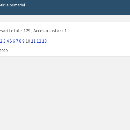
Stirile primariei
sari totale: 129
, Accesari astazi: 1
2
3
4
5
6
7
8
9
10
11
12
13
/2020