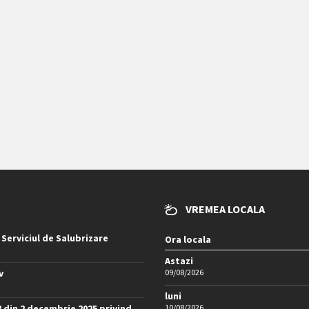
VREMEA LOCALA
 Serviciul de Salubrizare
Ora locala
Astazi
v
09/08/2026
luni
8 din 2 decembrie 2025 privind
10/08/2026