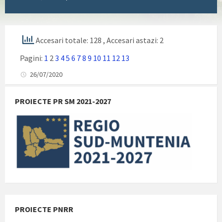
Accesari totale: 128
, Accesari astazi: 2
Pagini:
1
2
3
4
5
6
7
8
9
10
11
12
13
26/07/2020
PROIECTE PR SM 2021-2027
PROIECTE PNRR