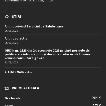
au sediul în Str. A. I. Cuza, nr. 15
STIRI
Anunt privind Serviciul de Salubrizare
06/08/2026
Anunt colectiv
06/08/2026
ORDIN nr. 1128 din 2 decembrie 2025 privind normele de
publicare a informațiilor și documentelor în platforma
www.e-consultare.gov.ro
31/07/2026
CITESTE MAI MULT...
VREMEA LOCALA
20:19
Ora locala
27°C
Astazi