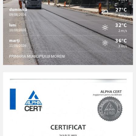
27°C
duminică
09/08/2026
0 m/s
32°C
luni
10/08/2026
2 m/s
36°C
marți
11/08/2026
3 m/s
PRIMARIA MUNICIPIULUI MORENI