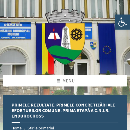
Skip
Skip
Skip
Skip
to
to
to
to
content
left
right
footer
Deschide bara de unelte
sidebar
sidebar
MENU
PRIMELE REZULTATE. PRIMELE CONCRETIZĂRI ALE
EFORTURILOR COMUNE. PRIMA ETAPĂ A C.N.I.R.
ENDUROCROSS
Home
Stirile primariei
/