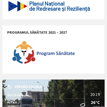
PROGRAMUL SĂNĂTATE 2021 – 2027
VREMEA LOCALA
20:19
Ora locala
26°C
Astazi
08/08/2026
3 m/s