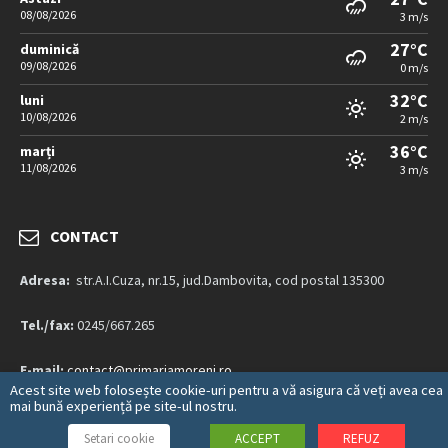
08/08/2026
3 m/s
27°C
duminică
09/08/2026
0 m/s
32°C
luni
10/08/2026
2 m/s
36°C
marți
11/08/2026
3 m/s
CONTACT
Adresa:
str.A.I.Cuza, nr.15, jud.Dambovita, cod postal 135300
Tel./fax:
0245/667.265
E-mail:
contact@primariamoreni.ro
Acest site web folosește cookie-uri pentru a vă asigura că veți avea cea
mai bună experiență pe site-ul nostru.
Mai multe detalii…
Setari cookie
ACCEPT
REFUZ