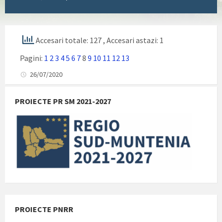
Accesari totale: 127
, Accesari astazi: 1
Pagini:
1
2
3
4
5
6
7
8
9
10
11
12
13
26/07/2020
PROIECTE PR SM 2021-2027
PROIECTE PNRR