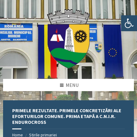
Skip
Skip
Skip
Skip
to
to
to
to
content
left
right
footer
Deschide bara de unelte
sidebar
sidebar
MENU
PRIMELE REZULTATE. PRIMELE CONCRETIZĂRI ALE
EFORTURILOR COMUNE. PRIMA ETAPĂ A C.N.I.R.
ENDUROCROSS
Home
Stirile primariei
/