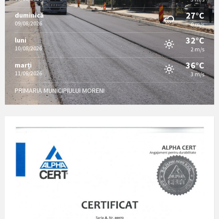
27°C
duminică
09/08/2026
0 m/s
32°C
luni
10/08/2026
2 m/s
36°C
marți
11/08/2026
3 m/s
PRIMARIA MUNICIPIULUI MORENI