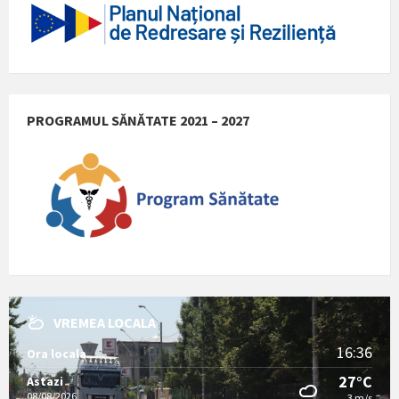
PROGRAMUL SĂNĂTATE 2021 – 2027
VREMEA LOCALA
16:36
Ora locala
27°C
Astazi
08/08/2026
3 m/s